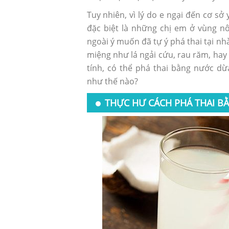
Tuy nhiên, vì lý do e ngại đến cơ s
đặc biệt là những chị em ở vùng nô
ngoài ý muốn đã tự ý phá thai tại n
miệng như lá ngải cứu, rau răm, hay
tính, có thể phá thai bằng nước dừ
như thế nào?
THỰC HƯ CÁCH PHÁ THAI 