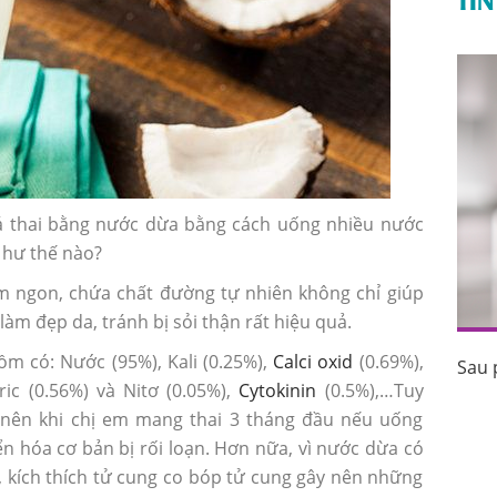
á thai bằng nước dừa bằng cách uống nhiều nước
 hư thế nào?
m ngon, chứa chất đường tự nhiên không chỉ giúp
 làm đẹp da, tránh bị sỏi thận rất hiệu quả.
m có: Nước (95%), Kali (0.25%),
Calci oxid
(0.69%),
Sau 
uốc tránh
Sau phá thai bao lâu thì có kinh trở lại?
ic (0.56%) và Nitơ (0.05%),
Cytokinin
(0.5%),…Tuy
 nên khi chị em mang thai 3 tháng đầu nếu uống
n hóa cơ bản bị rối loạn. Hơn nữa, vì nước dừa có
 kích thích tử cung co bóp tử cung gây nên những