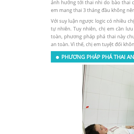
ảnh hưởng tới thai nhi do bào thai 
em mang thai 3 tháng đầu không nên
Với suy luận ngược logic có nhiều ch
tự nhiên. Tuy nhiên, chị em cần lư
toàn, phương pháp phá thai này ch
an toàn. Vì thế, chị em tuyệt đối kh
PHƯƠNG PHÁP PHÁ THAI AN