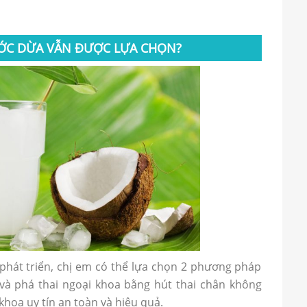
ƯỚC DỪA VẪN ĐƯỢC LỰA CHỌN?
 phát triển, chị em có thể lựa chọn 2 phương pháp
 và phá thai ngoại khoa bằng hút thai chân không
khoa uy tín an toàn và hiệu quả.