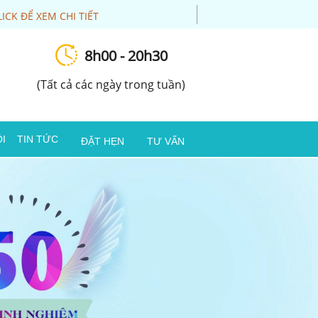
LICK ĐỂ XEM CHI TIẾT
8h00 - 20h30
(Tất cả các ngày trong tuần)
I
TIN TỨC
ĐẶT HẸN
TƯ VẤN