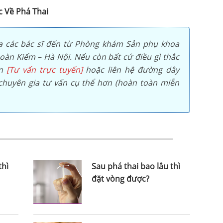
c Về Phá Thai
a các bác sĩ đến từ Phòng khám Sản phụ khoa
àn Kiếm – Hà Nội. Nếu còn bất cứ điều gì thắc
ọn
[Tư vấn trực tuyến]
hoặc liên hệ đường dây
huyên gia tư vấn cụ thể hơn (hoàn toàn miễn
thì
Sau phá thai bao lâu thì
đặt vòng được?