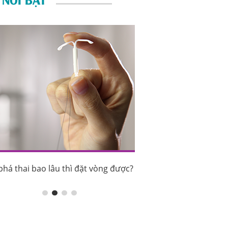
phá thai bao lâu thì đặt vòng được?
Sau phá thai bao lâu th