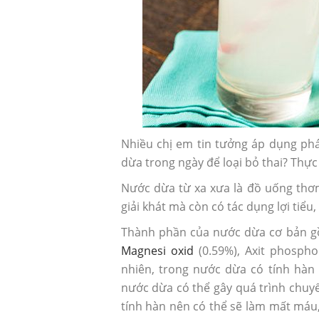
Nhiều chị em tin tưởng áp dụng ph
dừa trong ngày để loại bỏ thai? Thực
Nước dừa từ xa xưa là đồ uống thơ
giải khát mà còn có tác dụng lợi tiểu,
Thành phần của nước dừa cơ bản gồ
Sau phá thai có nên uống th
Magnesi oxid
(0.59%), Axit phosphor
thai?
nhiên, trong nước dừa có tính hàn
nước dừa có thể gây quá trình chuyể
tính hàn nên có thể sẽ làm mất máu,