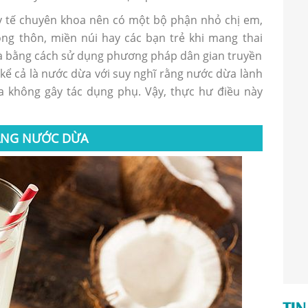
ở y tế chuyên khoa nên có một bộ phận nhỏ chị em,
ng thôn, miền núi hay các bạn trẻ khi mang thai
hà bằng cách sử dụng phương pháp dân gian truyền
 kể cả là nước dừa với suy nghĩ rằng nước dừa lành
a không gây tác dụng phụ. Vậy, thực hư điều này
BẰNG NƯỚC DỪA
TIN