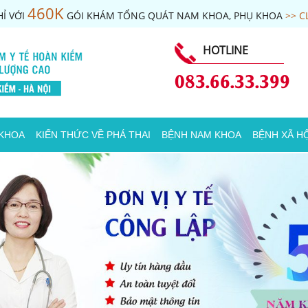
460K
Ỉ VỚI
GÓI KHÁM TỔNG QUÁT NAM KHOA, PHỤ KHOA
>> C
HOTLINE
083.66.33.399
 KHOA
KIẾN THỨC VỀ PHÁ THAI
BỆNH NAM KHOA
BỆNH XÃ HỘ