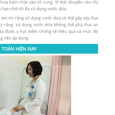
chưa bám chặt vào tử cung. Vì thế, khuyến cáo chị
 hạn chế tối đa sử dụng nước dừa.
ị em tin rằng sử dụng nước dừa có thể gây xảy thai
u ý rằng, sử dụng nước dừa không thể phá thai an
ưa được y học kiểm chứng về hiệu quả và mức độ
ông nên áp dụng.
 TOÀN HIỆN NAY