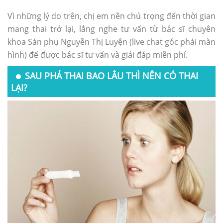
Vì những lý do trên, chị em nên chú trọng đến thời gian
mang thai trở lại, lắng nghe tư vấn từ bác sĩ chuyên
khoa Sản phụ Nguyễn Thị Luyện (live chat góc phải màn
hình) để được bác sĩ tư vấn và giải đáp miễn phí.
SAU PHÁ THAI BAO LÂU THÌ NÊN CÓ THAI
LẠI?