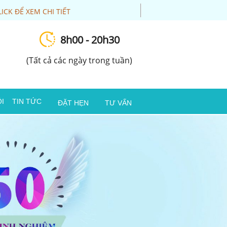
LICK ĐỂ XEM CHI TIẾT
8h00 - 20h30
(Tất cả các ngày trong tuần)
I
TIN TỨC
ĐẶT HẸN
TƯ VẤN