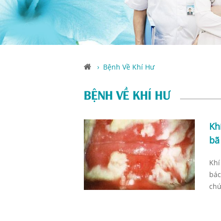
›
Bệnh Về Khí Hư
BỆNH VỀ KHÍ HƯ
Kh
bã
Khí
bác
chứ