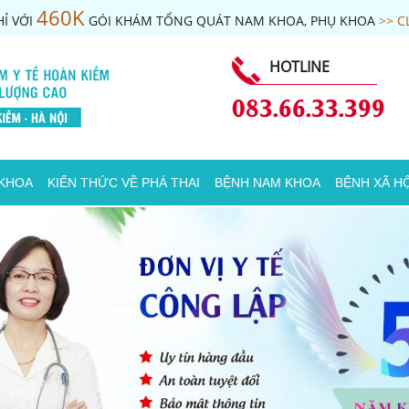
460K
Ỉ VỚI
GÓI KHÁM TỔNG QUÁT NAM KHOA, PHỤ KHOA
>> C
HOTLINE
083.66.33.399
 KHOA
KIẾN THỨC VỀ PHÁ THAI
BỆNH NAM KHOA
BỆNH XÃ HỘ