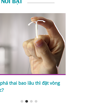
 NỔI BẬT
phá thai bao lâu thì đặt vòng
Sau phá thai bao lâu
c?
lại?