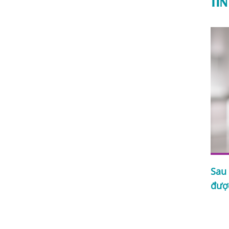
TIN
Sau 
 thuốc
Sau phá thai bao lâu thì có kinh trở
đượ
lại?