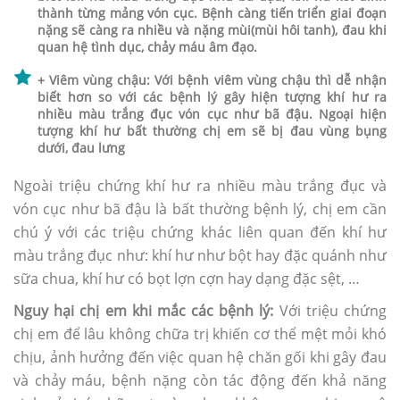
thành từng mảng vón cục. Bệnh càng tiến triển giai đoạn
nặng sẽ càng ra nhiều và nặng mùi(mùi hôi tanh), đau khi
quan hệ tình dục, chảy máu âm đạo.
+ Viêm vùng chậu: Với bệnh viêm vùng chậu thì dễ nhận
biết hơn so với các bệnh lý gây hiện tượng khí hư ra
nhiều màu trắng đục vón cục như bã đậu. Ngoại hiện
tượng khí hư bất thường chị em sẽ bị đau vùng bụng
dưới, đau lưng
Ngoài triệu chứng khí hư ra nhiều màu trắng đục và
vón cục như bã đậu là bất thường bệnh lý, chị em cần
chú ý với các triệu chứng khác liên quan đến khí hư
màu trắng đục như: khí hư như bột hay đặc quánh như
sữa chua, khí hư có bọt lợn cợn hay dạng đặc sệt, …
Nguy hại chị em khi mắc các bệnh lý:
Với triệu chứng
chị em để lâu không chữa trị khiến cơ thể mệt mỏi khó
chịu, ảnh hưởng đến việc quan hệ chăn gối khi gây đau
và chảy máu, bệnh nặng còn tác động đến khả năng