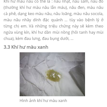
Khí hư màu nâu có thể là : nâu nhạt, nâu sẫm, nâu đỏ
(thường khí hư màu nâu lẫn máu), nâu đen, màu nâu
cà phê, dạng keo màu nâu, nâu loãng, màu nâu socola,
màu nâu nhầy dính đặc quánh … tùy vào bệnh lý ở
từng chị em. Và những triệu chứng này sẽ kèm theo
ngứa vùng kín, khí hư dần mùi nồng (hôi tanh hay mùi
chua), kèm đau lưng, đau bụng dưới, …
3.3 Khí hư màu xanh
Hình ảnh khí hư màu xanh