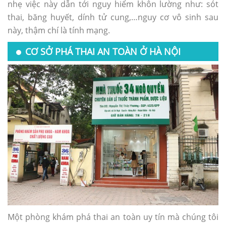
nhẹ việc này dẫn tới nguy hiểm khôn lường như: sót
thai, băng huyết, dính tử cung,…nguy cơ vô sinh sau
này, thậm chí là tính mạng.
CƠ SỞ PHÁ THAI AN TOÀN Ở HÀ NỘI
Một phòng khám phá thai an toàn uy tín mà chúng tôi