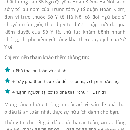
chất lượng cao 36 Ngô Quyền- Hoàn Kiếm- Hà Nội là cơ
sở y tế lâu năm của Trung tâm y tế quận Hoàn Kiếm,
đơn vị trực thuộc Sở Y tế Hà Nội có đội ngũ bác sĩ
chuyên môn giỏi; thiết bị y tế được nhập mới đã qua
kiểm duyệt của Sở Y tế, thủ tục khám bệnh nhanh
chóng, chi phí niêm yết công khai theo quy định của Sở
Y tế.
Chị em nên tham khảo thêm thông tin:
+
Phá thai an toàn và chi phí
+
Tự ý phá thai theo kiểu dễ, rẻ, bí mật, chị em rước họa
+
“Lạnh người” tại cơ sở phá thai “chui” – Dân trí
Mong rằng những thông tin bài viết về vấn đề phá thai
ở đâu là an toàn nhất thực sự hữu ích dành cho bạn.
Thông tin chi tiết giải đáp phá thai an toàn, xin vui lòng
liên hệ:
(024) 38.25.55.99 – 083.66.33.399
để được giải