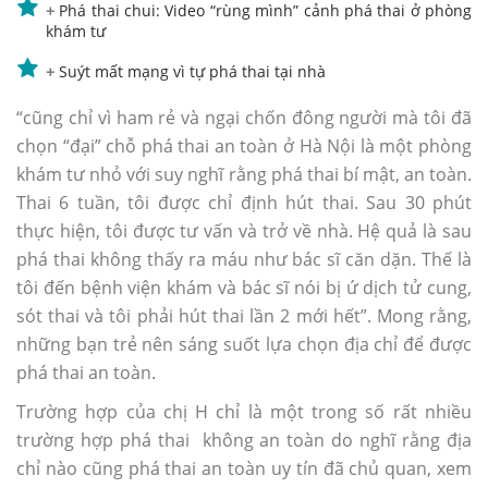
+
Phá thai chui: Video “rùng mình” cảnh phá thai ở phòng
khám tư
+
Suýt mất mạng vì tự phá thai tại nhà
“cũng chỉ vì ham rẻ và ngại chốn đông người mà tôi đã
chọn “đại” chỗ phá thai an toàn ở Hà Nội là một phòng
khám tư nhỏ với suy nghĩ rằng phá thai bí mật, an toàn.
Thai 6 tuần, tôi được chỉ định hút thai. Sau 30 phút
thực hiện, tôi được tư vấn và trở về nhà. Hệ quả là sau
phá thai không thấy ra máu như bác sĩ căn dặn. Thế là
tôi đến bệnh viện khám và bác sĩ nói bị ứ dịch tử cung,
sót thai và tôi phải hút thai lần 2 mới hết”. Mong rằng,
những bạn trẻ nên sáng suốt lựa chọn địa chỉ để được
phá thai an toàn.
Trường hợp của chị H chỉ là một trong số rất nhiều
trường hợp phá thai không an toàn do nghĩ rằng địa
chỉ nào cũng phá thai an toàn uy tín đã chủ quan, xem