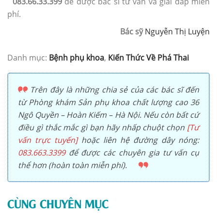
083.66.33.399
để được bác sĩ tư vấn và giải đáp miễn
phí.
Bác sỹ
Nguyễn Thị Luyện
Danh mục:
Bệnh phụ khoa
,
Kiến Thức Về Phá Thai
Trên đây là những chia sẻ của các bác sĩ đến
từ Phòng khám Sản phụ khoa chất lượng cao 36
Ngô Quyền – Hoàn Kiếm – Hà Nội. Nếu còn bất cứ
điều gì thắc mắc gì bạn hãy nhấp chuột chọn
[Tư
vấn trực tuyến]
hoặc liên hệ đường dây nóng:
083.663.3399
để được các chuyên gia tư vấn cụ
thể hơn (hoàn toàn miễn phí).
CÙNG CHUYÊN MỤC