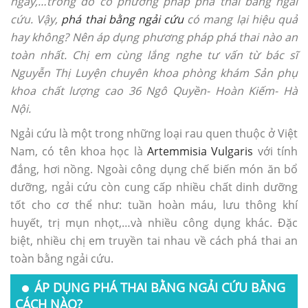
ngây,…trong đó có phương pháp phá thai bằng ngải
cứu. Vậy,
phá thai bằng ngải cứu
có mang lại hiệu quả
hay không? Nên áp dụng phương pháp phá thai nào an
toàn nhất. Chị em cùng lắng nghe tư vấn từ bác sĩ
Nguyễn Thị Luyện chuyên khoa phòng khám Sản phụ
khoa chất lượng cao 36 Ngô Quyền- Hoàn Kiếm- Hà
Nội.
Ngải cứu là một trong những loại rau quen thuộc ở Việt
Nam, có tên khoa học là
Artemmisia Vulgaris
với tính
đắng, hơi nồng. Ngoài công dụng chế biến món ăn bổ
dưỡng, ngải cứu còn cung cấp nhiều chất dinh dưỡng
tốt cho cơ thể như: tuần hoàn máu, lưu thông khí
huyết, trị mụn nhọt,…và nhiều công dụng khác. Đặc
biệt, nhiều chị em truyền tai nhau về cách phá thai an
toàn bằng ngải cứu.
ÁP DỤNG PHÁ THAI BẰNG NGẢI CỨU BẰNG
CÁCH NÀO?