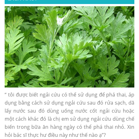
“ tôi được biết ngải cứu có thể sử dụng để phá thai, áp
dụng bằng cách sử dụng ngải cứu sau đó rửa sạch, dã
lấy nước sau đó dùng uống nước cốt ngải cứu hoặc
một cách khác đó là chị em sử dụng ngải cứu dùng chế
biến trong bữa ăn hàng ngày có thể phá thai nhỏ. Xin
hỏi bác sĩ thực hư điều này như thế nào ạ”?