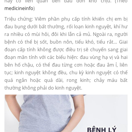
này có liên quan đến đau đớn khó chịu. (Theo
medicineinfo
)
Triệu chứng: Viêm phần phụ cấp tính khiến chị em bị
đau bụng dưới bất thường, rối loạn kinh nguyệt, khí hư
ra nhiều có mùi hôi, đôi khi lẫn cả mủ. Ngoài ra, người
bệnh có thể bị sốt, buồn nôn, tiểu khó, tiểu rắt… Giai
đoạn cấp tính không được điều trị sẽ chuyển sang giai
đoạn mãn tính với các biểu hiện: đau vùng hạ vị và hai
bên hố chậu, có thể đau từng cơn hoặc đau âm ỉ, liên
tục; kinh nguyệt không đều, chu kỳ kinh nguyệt có thể
quá ngắn hoặc quá dài, rong kinh; chảy máu bất
thường không phải do kinh nguyệt.