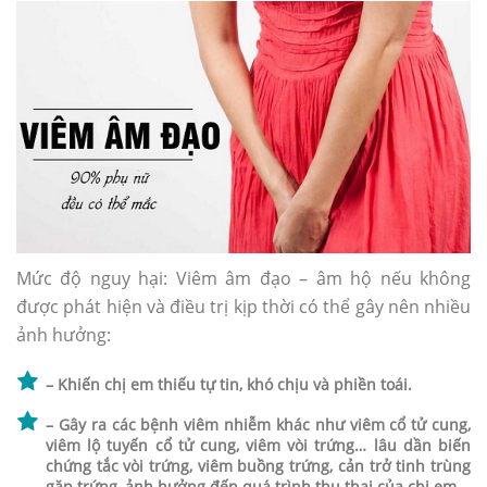
Mức độ nguy hại: Viêm âm đạo – âm hộ nếu không
được phát hiện và điều trị kịp thời có thể gây nên nhiều
ảnh hưởng:
– Khiến chị em thiếu tự tin, khó chịu và phiền toái.
– Gây ra các bệnh viêm nhiễm khác như viêm cổ tử cung,
viêm lộ tuyến cổ tử cung, viêm vòi trứng… lâu dần biến
chứng tắc vòi trứng, viêm buồng trứng, cản trở tinh trùng
gặp trứng, ảnh hưởng đến quá trình thụ thai của chị em.