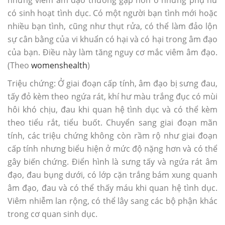
có sinh hoạt tình dục. Có một người bạn tình mới hoặc
nhiều bạn tình, cũng như thụt rửa, có thể làm đảo lộn
sự cân bằng của vi khuẩn có hại và có hại trong âm đạo
của bạn. Điều này làm tăng nguy cơ mắc viêm âm đạo.
(Theo
womenshealth
)
Triệu chứng: Ở giai đoạn cấp tính, âm đạo bị sưng đau,
tấy đỏ kèm theo ngứa rát, khí hư màu trắng đục có mùi
hôi khó chịu, đau khi quan hệ tình dục và có thể kèm
theo tiểu rắt, tiểu buốt. Chuyển sang giai đoạn mãn
tính, các triệu chứng không còn rầm rộ như giai đoạn
cấp tính nhưng biểu hiện ở mức độ nặng hơn và có thể
gây biến chứng. Điển hình là sưng tấy và ngứa rát âm
đạo, đau bụng dưới, có lớp cặn trắng bám xung quanh
âm đạo, đau và có thể thấy máu khi quan hệ tình dục.
Viêm nhiễm lan rộng, có thể lây sang các bộ phận khác
trong cơ quan sinh dục.