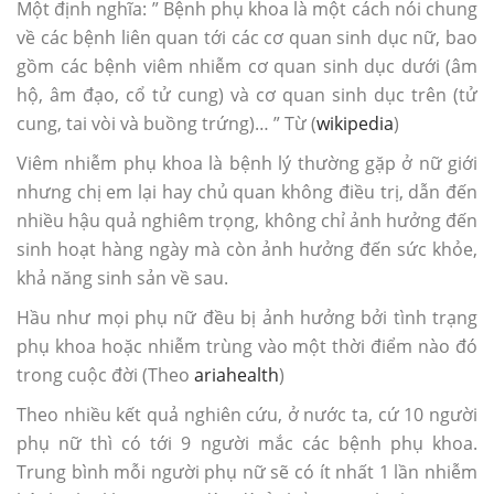
Một định nghĩa: ” Bệnh phụ khoa là một cách nói chung
về các bệnh liên quan tới các cơ quan sinh dục nữ, bao
gồm các bệnh viêm nhiễm cơ quan sinh dục dưới (âm
hộ, âm đạo, cổ tử cung) và cơ quan sinh dục trên (tử
cung, tai vòi và buồng trứng)… ” Từ (
wikipedia
)
Viêm nhiễm phụ khoa là bệnh lý thường gặp ở nữ giới
nhưng chị em lại hay chủ quan không điều trị, dẫn đến
nhiều hậu quả nghiêm trọng, không chỉ ảnh hưởng đến
sinh hoạt hàng ngày mà còn ảnh hưởng đến sức khỏe,
khả năng sinh sản về sau.
Hầu như mọi phụ nữ đều bị ảnh hưởng bởi tình trạng
phụ khoa hoặc nhiễm trùng vào một thời điểm nào đó
trong cuộc đời (Theo
ariahealth
)
Theo nhiều kết quả nghiên cứu, ở nước ta, cứ 10 người
phụ nữ thì có tới 9 người mắc các bệnh phụ khoa.
Trung bình mỗi người phụ nữ sẽ có ít nhất 1 lần nhiễm