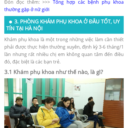
Đón đọc thêm: >>>
Tổng hợp các bệnh phụ khoa
thường gặp ở nữ giới
3. PHÒNG KHÁM PHỤ KHOA Ở ĐÂU TỐT, UY
TÍN TẠI HÀ NỘI
Khám phụ khoa là một trong những việc làm cần thiết
phải được thực hiện thường xuyên, định kỳ 3-6 tháng/1
lần nhưng rất nhiều chị em không quan tâm đến điều
đó, đặc biệt là các bạn trẻ.
3.1 Khám phụ khoa như thế nào, là gì?