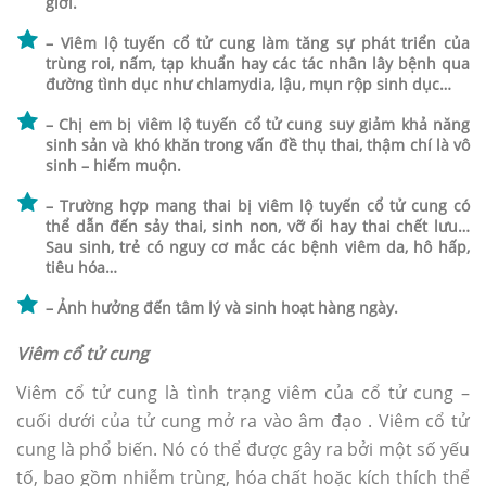
giới.
– Viêm lộ tuyến cổ tử cung làm tăng sự phát triển của
trùng roi, nấm, tạp khuẩn hay các tác nhân lây bệnh qua
đường tình dục như chlamydia, lậu, mụn rộp sinh dục…
– Chị em bị viêm lộ tuyến cổ tử cung suy giảm khả năng
sinh sản và khó khăn trong vấn đề thụ thai, thậm chí là vô
sinh – hiếm muộn.
– Trường hợp mang thai bị viêm lộ tuyến cổ tử cung có
thể dẫn đến sảy thai, sinh non, vỡ ối hay thai chết lưu…
Sau sinh, trẻ có nguy cơ mắc các bệnh viêm da, hô hấp,
tiêu hóa…
– Ảnh hưởng đến tâm lý và sinh hoạt hàng ngày.
Viêm cổ tử cung
Viêm cổ tử cung là tình trạng viêm của cổ tử cung –
cuối dưới của tử cung mở ra vào âm đạo . Viêm cổ tử
cung là phổ biến. Nó có thể được gây ra bởi một số yếu
tố, bao gồm nhiễm trùng, hóa chất hoặc kích thích thể