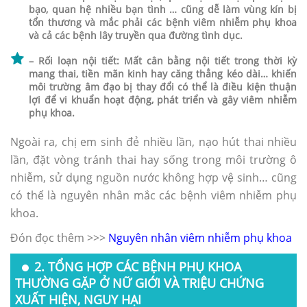
bạo, quan hệ nhiều bạn tình … cũng dễ làm vùng kín bị
tổn thương và mắc phải các bệnh viêm nhiễm phụ khoa
và cả các bệnh lây truyền qua đường tình dục.
– Rối loạn nội tiết: Mất cân bằng nội tiết trong thời kỳ
mang thai, tiền mãn kinh hay căng thẳng kéo dài… khiến
môi trường âm đạo bị thay đổi có thể là điều kiện thuận
lợi để vi khuẩn hoạt động, phát triển và gây viêm nhiễm
phụ khoa.
Ngoài ra, chị em sinh đẻ nhiều lần, nạo hút thai nhiều
lần, đặt vòng tránh thai hay sống trong môi trường ô
nhiễm, sử dụng nguồn nước không hợp vệ sinh… cũng
có thể là nguyên nhân mắc các bệnh viêm nhiễm phụ
khoa.
Đón đọc thêm >>>
Nguyên nhân viêm nhiễm phụ khoa
2. TỔNG HỢP CÁC BỆNH PHỤ KHOA
THƯỜNG GẶP Ở NỮ GIỚI VÀ TRIỆU CHỨNG
XUẤT HIỆN, NGUY HẠI