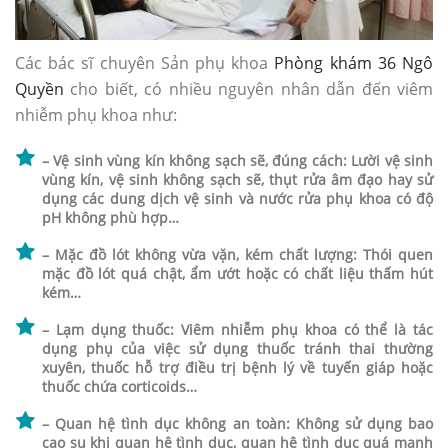
Các bác sĩ chuyên Sản phụ khoa
Phòng khám 36 Ngô
Quyền
cho biết, có nhiều nguyên nhân dẫn đến viêm
nhiễm phụ khoa như:
– Vệ sinh vùng kín không sạch sẽ, đúng cách: Lười vệ sinh
vùng kín, vệ sinh không sạch sẽ, thụt rửa âm đạo hay sử
dụng các dung dịch vệ sinh và nước rửa phụ khoa có độ
pH không phù hợp…
– Mặc đồ lót không vừa vặn, kém chất lượng: Thói quen
mặc đồ lót quá chật, ẩm ướt hoặc có chất liệu thấm hút
kém…
– Lạm dụng thuốc: Viêm nhiễm phụ khoa có thể là tác
dụng phụ của việc sử dụng thuốc tránh thai thường
xuyên, thuốc hỗ trợ điều trị bệnh lý về tuyến giáp hoặc
thuốc chứa corticoids…
– Quan hệ tình dục không an toàn: Không sử dụng bao
cao su khi quan hệ tình dục, quan hệ tình dục quá mạnh