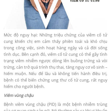
Mức độ nguy hại: Những triệu chứng của viêm cổ tử
cung khiến chị em cảm thấy phiền toái và khó chịu
trong công việc, sinh hoạt hàng ngày và cả đời sống
tình dục. Bên cạnh đó, viêm cổ tử cung có thể gây tình
trạng viêm nhiễm ngược dòng lên buồng trứng và vòi
trứng, cản trở quá trình thụ thai, tăng nguy cơ vô sinh –
hiếm muộn. Nếu để lâu và không tiến hành điều trị,
bệnh có thể biến chứng ung thư cổ tử cung, rất nguy
hiểm cho người bệnh.
Viêm vùng chậu
Bệnh viêm vùng chậu (PID) là một bệnh nhiễm trùng
của cơ quan sinh sản nữ. Nó thường xảy ra khi vi khuẩn