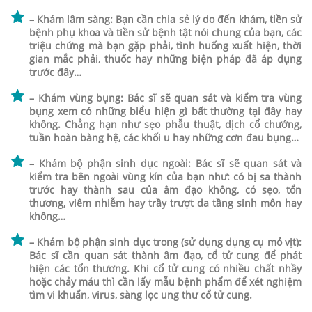
– Khám lâm sàng: Bạn cần chia sẻ lý do đến khám, tiền sử
bệnh phụ khoa và tiền sử bệnh tật nói chung của bạn, các
triệu chứng mà bạn gặp phải, tình huống xuất hiện, thời
gian mắc phải, thuốc hay những biện pháp đã áp dụng
trước đây…
– Khám vùng bụng: Bác sĩ sẽ quan sát và kiểm tra vùng
bụng xem có những biểu hiện gì bất thường tại đây hay
không. Chẳng hạn như sẹo phẫu thuật, dịch cổ chướng,
tuần hoàn bàng hệ, các khối u hay những cơn đau bụng…
– Khám bộ phận sinh dục ngoài: Bác sĩ sẽ quan sát và
kiểm tra bên ngoài vùng kín của bạn như: có bị sa thành
trước hay thành sau của âm đạo không, có sẹo, tổn
thương, viêm nhiễm hay trầy trượt da tầng sinh môn hay
không…
– Khám bộ phận sinh dục trong (sử dụng dụng cụ mỏ vịt):
Bác sĩ cần quan sát thành âm đạo, cổ tử cung để phát
hiện các tổn thương. Khi cổ tử cung có nhiều chất nhầy
hoặc chảy máu thì cần lấy mẫu bệnh phẩm để xét nghiệm
tìm vi khuẩn, virus, sàng lọc ung thư cổ tử cung.