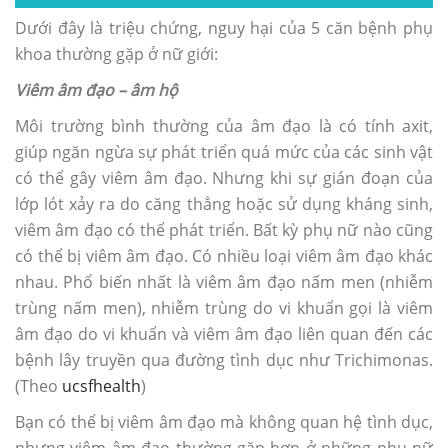
Dưới đây là triệu chứng, nguy hại của 5 căn bệnh phụ
khoa thường gặp ở nữ giới:
Viêm âm đạo – âm hộ
Môi trường bình thường của âm đạo là có tính axit,
giúp ngăn ngừa sự phát triển quá mức của các sinh vật
có thể gây viêm âm đạo. Nhưng khi sự gián đoạn của
lớp lót xảy ra do căng thẳng hoặc sử dụng kháng sinh,
viêm âm đạo có thể phát triển. Bất kỳ phụ nữ nào cũng
có thể bị viêm âm đạo. Có nhiều loại viêm âm đạo khác
nhau. Phổ biến nhất là viêm âm đạo nấm men (nhiễm
trùng nấm men), nhiễm trùng do vi khuẩn gọi là viêm
âm đạo do vi khuẩn và viêm âm đạo liên quan đến các
bệnh lây truyền qua đường tình dục như Trichimonas.
(Theo
ucsfhealth
)
Bạn có thể bị viêm âm đạo mà không quan hệ tình dục,
nhưng viêm âm đạo thường gặp hơn ở những phụ nữ