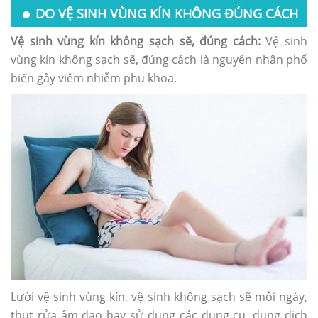
DO VỆ SINH VÙNG KÍN KHÔNG ĐÚNG CÁCH
Vệ sinh vùng kín không sạch sẽ, đúng cách:
Vệ sinh
vùng kín không sạch sẽ, đúng cách là nguyên nhân phổ
biến gây viêm nhiễm phụ khoa.
Lười vệ sinh vùng kín, vệ sinh không sạch sẽ mỗi ngày,
thụt rửa âm đạo hay sử dụng các dụng cụ, dung dịch