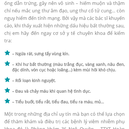
ống dẫn trứng, gây nên vô sinh – hiếm muộn và thậm
chí nếu mắc ung thư âm đạo, ung thư cổ tử cung… còn
nguy hiểm đến tính mạng. Bởi vậy mà các bác sĩ khuyến
cáo, khi thấy xuất hiện những dấu hiệu bất thường sau,
chị em hãy đến ngay cơ sở y tế chuyên khoa để kiểm
tra:
– Ngứa rát, sưng tấy vùng kín.
– Khí hư bất thường (màu trắng đục, vàng xanh, nâu đen,
đặc dính, vón cục hoặc loãng…) kèm mùi hôi khó chịu.
– Rối loạn kinh nguyệt.
– Đau và chảy máu khi quan hệ tình dục.
– Tiểu buốt, tiểu rắt, tiểu đau, tiểu ra máu, mủ…
Một trong những địa chỉ uy tín mà bạn có thể lựa chọn
để thăm khám và điều trị các bệnh lý viêm nhiễm phụ