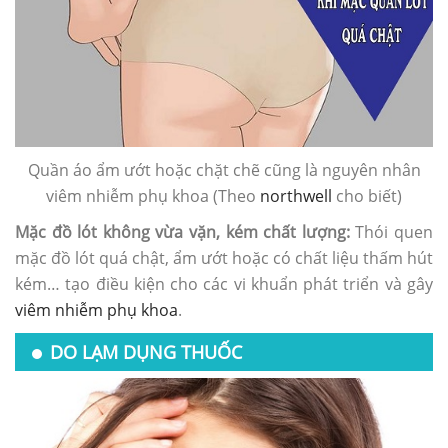
Quần áo ẩm ướt hoặc chặt chẽ cũng là nguyên nhân
viêm nhiễm phụ khoa (Theo
northwell
cho biết)
Mặc đồ lót không vừa vặn, kém chất lượng:
Thói quen
mặc đồ lót quá chật, ẩm ướt hoặc có chất liệu thấm hút
kém… tạo điều kiện cho các vi khuẩn phát triển và gây
viêm nhiễm phụ khoa
.
DO LẠM DỤNG THUỐC