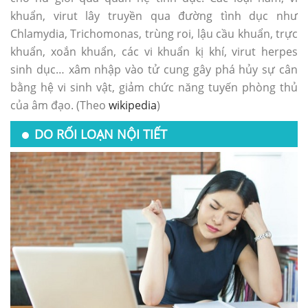
khuẩn, virut lây truyền qua đường tình dục như
Chlamydia, Trichomonas, trùng roi, lậu cầu khuẩn, trực
khuẩn, xoắn khuẩn, các vi khuẩn kị khí, virut herpes
sinh dục… xâm nhập vào tử cung gây phá hủy sự cân
bằng hệ vi sinh vật, giảm chức năng tuyến phòng thủ
của âm đạo. (Theo
wikipedia
)
DO RỐI LOẠN NỘI TIẾT