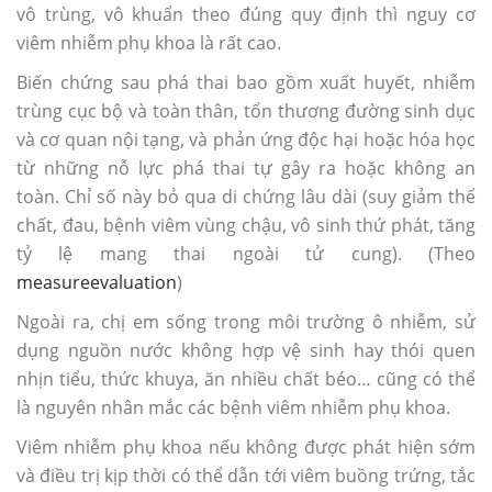
vô trùng, vô khuẩn theo đúng quy định thì nguy cơ
viêm nhiễm phụ khoa là rất cao.
Biến chứng sau phá thai bao gồm xuất huyết, nhiễm
trùng cục bộ và toàn thân, tổn thương đường sinh dục
và cơ quan nội tạng, và phản ứng độc hại hoặc hóa học
từ những nỗ lực phá thai tự gây ra hoặc không an
toàn. Chỉ số này bỏ qua di chứng lâu dài (suy giảm thể
chất, đau, bệnh viêm vùng chậu, vô sinh thứ phát, tăng
tỷ lệ mang thai ngoài tử cung). (Theo
measureevaluation
)
Ngoài ra, chị em sống trong môi trường ô nhiễm, sử
dụng nguồn nước không hợp vệ sinh hay thói quen
nhịn tiểu, thức khuya, ăn nhiều chất béo… cũng có thể
là nguyên nhân mắc các bệnh viêm nhiễm phụ khoa.
Viêm nhiễm phụ khoa nếu không được phát hiện sớm
và điều trị kịp thời có thể dẫn tới viêm buồng trứng, tắc