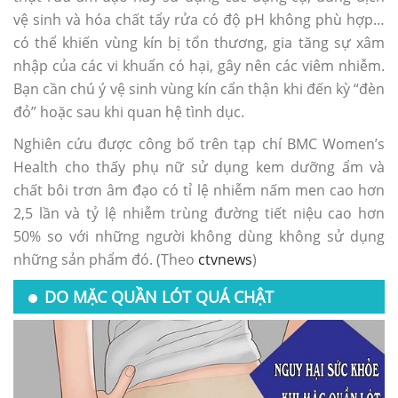
vệ sinh và hóa chất tẩy rửa có độ pH không phù hợp…
có thể khiến vùng kín bị tổn thương, gia tăng sự xâm
nhập của các vi khuẩn có hại, gây nên các viêm nhiễm.
Bạn cần chú ý vệ sinh vùng kín cẩn thận khi đến kỳ “đèn
đỏ” hoặc sau khi quan hệ tình dục.
Nghiên cứu được công bố trên tạp chí BMC Women’s
Health cho thấy phụ nữ sử dụng kem dưỡng ẩm và
chất bôi trơn âm đạo có tỉ lệ nhiễm nấm men cao hơn
2,5 lần và tỷ lệ nhiễm trùng đường tiết niệu cao hơn
50% so với những người không dùng không sử dụng
những sản phẩm đó. (Theo
ctvnews
)
DO MẶC QUẦN LÓT QUÁ CHẬT