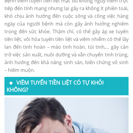
Bệnh viêm tuyến tiền liệt mặc dù không nguy hiểm trực
tiếp đến tính mạng nhưng lại gây ra không ít phiền toái,
khó chịu ảnh hưởng đến cuộc sống và công việc hàng
ngày của người bệnh mà còn gây ảnh hưởng nghiêm
trọng đến sức khỏe. Thậm chí, có thể gây áp xe tuyến
tiền liệt, vôi hóa tuyến tiền liệt và viêm nhiễm có thể lây
lan đến tinh hoàn – mào tinh hoàn, túi tinh,… gây cản
trở việc sản xuất, nuôi dưỡng và vẫn chuyển tinh trùng,
ảnh hưởng đến khả năng sinh sản, biến chứng vô sinh
– hiếm muộn.
VIÊM TUYẾN TIỀN LIỆT CÓ TỰ KHỎI
KHÔNG?