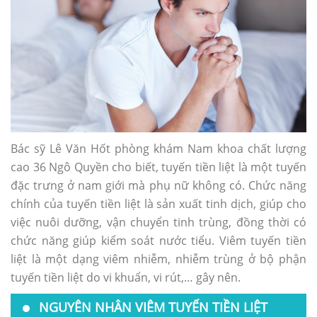
Bác sỹ Lê Văn Hốt phòng khám Nam khoa chất lượng
cao 36 Ngô Quyền cho biết, tuyến tiền liệt là một tuyến
đặc trưng ở nam giới mà phụ nữ không có. Chức năng
chính của tuyến tiền liệt là sản xuất tinh dịch, giúp cho
việc nuôi dưỡng, vận chuyển tinh trùng, đồng thời có
chức năng giúp kiểm soát nước tiểu. Viêm tuyến tiền
liệt là một dạng viêm nhiễm, nhiễm trùng ở bộ phận
tuyến tiền liệt do vi khuẩn, vi rút,… gây nên.
NGUYÊN NHÂN VIÊM TUYẾN TIỀN LIỆT