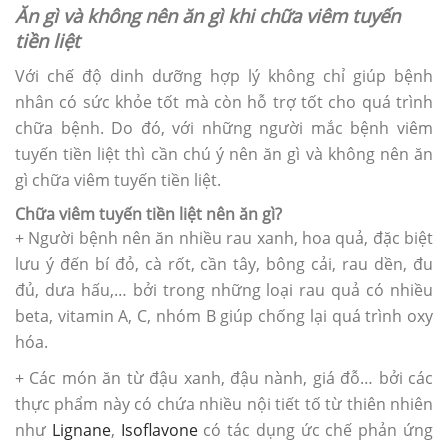
Ăn gì và không nên ăn gì khi chữa viêm tuyến
tiền liệt
Với chế độ dinh dưỡng hợp lý không chỉ giúp bệnh
nhân có sức khỏe tốt mà còn hỗ trợ tốt cho quá trình
chữa bệnh. Do đó, với những người mắc bệnh viêm
tuyến tiền liệt thì cần chú ý nên ăn gì và không nên ăn
gì chữa viêm tuyến tiền liệt.
Chữa viêm tuyến tiền liệt nên ăn gì?
+ Người bệnh nên ăn nhiều rau xanh, hoa quả, đặc biệt
lưu ý đến bí đỏ, cà rốt, cần tây, bông cải, rau dền, đu
đủ, dưa hấu,… bởi trong những loại rau quả có nhiều
beta, vitamin A, C, nhóm B giúp chống lại quá trình oxy
hóa.
+ Các món ăn từ đậu xanh, đậu nành, giá đỗ… bởi các
thực phẩm này có chứa nhiều nội tiết tố từ thiên nhiên
như
Lignane
,
Isoflavone
có tác dụng ức chế phản ứng