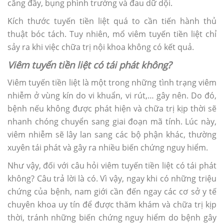
căng đầy, bụng phình trướng và đau dữ dội.
Kích thước tuyến tiền liệt quá to cần tiến hành thủ
thuật bóc tách. Tuy nhiên, mổ viêm tuyến tiền liệt chỉ
sảy ra khi việc chữa trị nội khoa không có kết quả.
Viêm tuyến tiền liệt có tái phát không?
Viêm tuyến tiền liệt là một trong những tình trạng viêm
nhiễm ở vùng kín do vi khuẩn, vi rút,… gây nên. Do đó,
bệnh nếu không được phát hiện và chữa trị kịp thời sẽ
nhanh chóng chuyển sang giai đoạn mã tính. Lúc này,
viêm nhiễm sẽ lây lan sang các bộ phận khác, thường
xuyên tái phát và gây ra nhiều biến chứng nguy hiểm.
Như vậy, đối với câu hỏi viêm tuyến tiền liệt có tái phát
không? Câu trả lời là có. Vì vậy, ngay khi có những triệu
chứng của bệnh, nam giới cần đến ngay các cơ sở y tế
chuyên khoa uy tín để được thăm khám và chữa trị kịp
thời, tránh những biến chứng nguy hiểm do bệnh gây