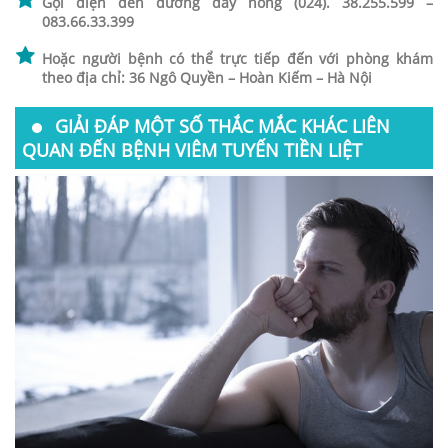
Gọi điện đến đường dây nóng (024). 38.255.599 –
083.66.33.399
Hoặc người bệnh có thể trực tiếp đến với phòng khám
theo địa chỉ: 36 Ngô Quyền – Hoàn Kiếm – Hà Nội
GIẢI ĐÁP MỘT SỐ THẮC MẮC KHÁC LIÊN
QUAN ĐẾN BỆNH VIÊM TUYẾN TIỀN LIỆT