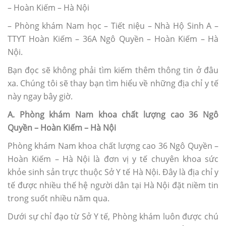
– Hoàn Kiếm – Hà Nội
– Phòng khám Nam học – Tiết niệu – Nhà Hộ Sinh A –
TTYT Hoàn Kiếm – 36A Ngô Quyền – Hoàn Kiếm – Hà
Nội.
Bạn đọc sẽ không phải tìm kiếm thêm thông tin ở đâu
xa. Chúng tôi sẽ thay bạn tìm hiểu về những địa chỉ y tế
này ngay bây giờ.
A. Phòng khám Nam khoa chất lượng cao 36 Ngô
Quyền – Hoàn Kiếm – Hà Nội
Phòng khám Nam khoa chất lượng cao 36 Ngô Quyền –
Hoàn Kiếm – Hà Nội là đơn vị y tế chuyên khoa sức
khỏe sinh sản trực thuộc Sở Y tế Hà Nội. Đây là địa chỉ y
tế được nhiều thế hệ người dân tại Hà Nội đặt niềm tin
trong suốt nhiều năm qua.
Dưới sự chỉ đạo từ Sở Y tế, Phòng khám luôn được chú