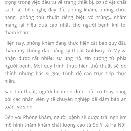
trọng trong việc đầu tư về trang thiết bị, cơ sở vật chất
sạch sẽ, tiện nghi, đầy đủ, phòng khám, phòng chức
năng, phòng thủ thuật riêng biệt, vô trùng,…nhằm
mang lại hiệu quả cao nhất cho người bệnh khi tới
thăm khám.
Hiện nay, phòng khám đang thực hiện cắt bao quy đầu
thẩm mỹ không đau bằng kỹ thuật Goldway từ Mỹ và
nhận được rất nhiều sự ủng hộ, tin tưởng từ phía
người bệnh. Mọi quy trình thực hiện thủ thuật sẽ do
chính những bác sĩ giỏi, trình độ cao trực tiếp thực
hiện.
Sau thủ thuật, người bệnh sẽ được hỗ trợ thay băng
bởi các nhân viên y tế chuyên nghiệp để đảm bảo an
toàn, vệ sinh.
Đến với Phòng khám, người bệnh sẽ được trải nghiệm
mô hình thăm khám chất lượng cao từ Sở Y tế Hà Nội.