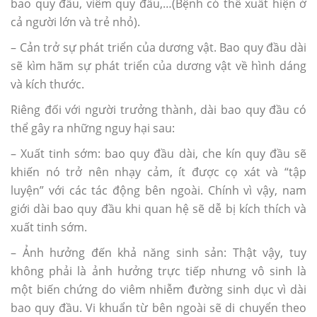
bao quy đầu, viêm quy đầu,…(Bệnh có thể xuất hiện ở
cả người lớn và trẻ nhỏ).
– Cản trở sự phát triển của dương vật. Bao quy đầu dài
sẽ kìm hãm sự phát triển của dương vật về hình dáng
và kích thước.
Riêng đối với người trưởng thành, dài bao quy đầu có
thể gây ra những nguy hại sau:
– Xuất tinh sớm: bao quy đầu dài, che kín quy đầu sẽ
khiến nó trở nên nhạy cảm, ít được cọ xát và “tập
luyện” với các tác động bên ngoài. Chính vì vậy, nam
giới dài bao quy đầu khi quan hệ sẽ dễ bị kích thích và
xuất tinh sớm.
– Ảnh hưởng đến khả năng sinh sản: Thật vậy, tuy
không phải là ảnh hưởng trực tiếp nhưng vô sinh là
một biến chứng do viêm nhiễm đường sinh dục vì dài
bao quy đầu. Vi khuẩn từ bên ngoài sẽ di chuyển theo