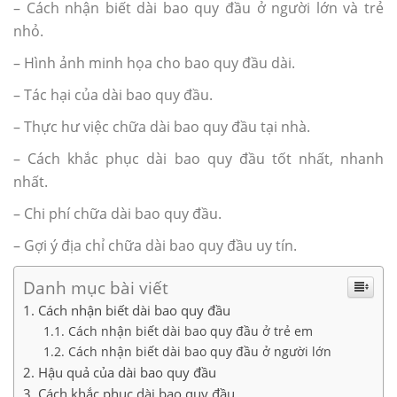
– Cách nhận biết dài bao quy đầu ở người lớn và trẻ
nhỏ.
– Hình ảnh minh họa cho bao quy đầu dài.
– Tác hại của dài bao quy đầu.
– Thực hư việc chữa dài bao quy đầu tại nhà.
– Cách khắc phục dài bao quy đầu tốt nhất, nhanh
nhất.
– Chi phí chữa dài bao quy đầu.
– Gợi ý địa chỉ chữa dài bao quy đầu uy tín.
Danh mục bài viết
Cách nhận biết dài bao quy đầu
Cách nhận biết dài bao quy đầu ở trẻ em
Cách nhận biết dài bao quy đầu ở người lớn
Hậu quả của dài bao quy đầu
Cách khắc phục dài bao quy đầu