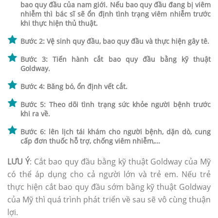
bao quy đầu của nam giới. Nếu bao quy đầu đang bị viêm
nhiễm thì bác sĩ sẽ ổn định tình trạng viêm nhiễm trước
khi thực hiện thủ thuật.
Bước 2: Vệ sinh quy đầu, bao quy đầu và thực hiện gây tê.
Bước 3: Tiến hành cắt bao quy đầu bằng kỹ thuật
Goldway.
Bước 4: Băng bó, ổn định vết cắt.
Bước 5: Theo dõi tình trạng sức khỏe người bệnh trước
khi ra về.
Bước 6: lên lịch tái khám cho người bệnh, dặn dò, cung
cấp đơn thuốc hỗ trợ, chống viêm nhiễm,…
LƯU Ý
: Cắt bao quy đầu bằng kỹ thuật Goldway của Mỹ
có thể áp dụng cho cả người lớn và trẻ em. Nếu trẻ
thực hiện cắt bao quy đầu sớm bằng kỹ thuật Goldway
của Mỹ thì quá trình phát triển về sau sẽ vô cùng thuận
lợi.