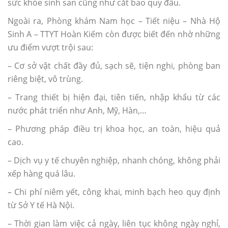
sức khỏe sinh san cũng như cắt bao quy đầu.
Ngoài ra, Phòng khám Nam học – Tiết niệu – Nhà Hộ
Sinh A – TTYT Hoàn Kiếm còn được biết đến nhờ những
ưu điểm vượt trội sau:
– Cơ sở vật chất đầy đủ, sạch sẽ, tiện nghi, phòng ban
riêng biệt, vô trùng.
– Trang thiết bị hiện đại, tiên tiến, nhập khẩu từ các
nước phát triển như Anh, Mỹ, Hàn,…
– Phương pháp điều trị khoa học, an toàn, hiệu quả
cao.
– Dịch vụ y tế chuyên nghiệp, nhanh chóng, không phải
xếp hàng quá lâu.
– Chi phí niêm yết, công khai, minh bạch heo quy định
từ Sở Y tế Hà Nội.
– Thời gian làm việc cả ngày, liên tục không ngày nghỉ,