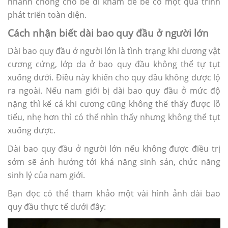
nhanh chóng cho bé đi khám để bé có một quá trình
phát triển toàn diện.
Cách nhận biết dài bao quy đầu ở người lớn
Dài bao quy đầu ở người lớn là tình trạng khi dương vật
cương cứng, lớp da ở bao quy đầu không thể tự tụt
xuống dưới. Điều này khiến cho quy đầu không được lộ
ra ngoài. Nếu nam giới bị dài bao quy đầu ở mức độ
nặng thì kể cả khi cương cũng không thể thấy được lỗ
tiểu, nhẹ hơn thì có thể nhìn thấy nhưng không thể tụt
xuống được.
Dài bao quy đầu ở người lớn nếu không được điều trị
sớm sẽ ảnh hưởng tới khả năng sinh sản, chức năng
sinh lý của nam giới.
Bạn đọc có thể tham khảo một vài hình ảnh dài bao
quy đầu thực tế dưới đây: