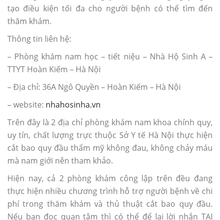
tạo điều kiện tối đa cho người bệnh có thể tìm đến
thăm khám.
Thông tin liên hệ:
– Phòng khám nam học – tiết niệu – Nhà Hộ Sinh A –
TTYT Hoàn Kiếm – Hà Nội
– Địa chỉ: 36A Ngô Quyền – Hoàn Kiếm – Hà Nội
– website:
nhahosinha.vn
Trên đây là 2 địa chỉ phòng khám nam khoa chính quy,
uy tín, chất lượng trực thuộc Sở Y tế Hà Nội thực hiện
cắt bao quy đầu thẩm mỹ không đau, không chảy máu
mà nam giới nên tham khảo.
Hiện nay, cả 2 phòng khám công lập trên đều đang
thực hiện nhiều chương trình hỗ trợ người bệnh về chi
phí trong thăm khám và thủ thuật cắt bao quy đầu.
Nếu bạn đọc quan tâm thì có thể để lại lời nhắn TẠI