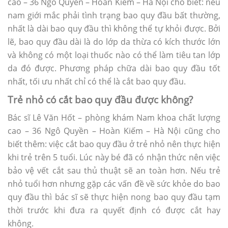
cao – 36 Ngô Quyền – Hoàn Kiếm – Hà Nội cho biết: nếu
nam giới mắc phải tình trạng bao quy đầu bất thường,
nhất là dài bao quy đầu thì không thể tự khỏi được. Bởi
lẽ, bao quy đầu dài là do lớp da thừa có kích thước lớn
và không có một loại thuốc nào có thể làm tiêu tan lớp
da đó được. Phương pháp chữa dài bao quy đầu tốt
nhất, tối ưu nhất chỉ có thể là cắt bao quy đầu.
Trẻ nhỏ có cắt bao quy đầu được không?
Bác sĩ Lê Văn Hốt – phòng khám Nam khoa chất lượng
cao – 36 Ngô Quyền – Hoàn Kiếm – Hà Nội cũng cho
biết thêm: việc cắt bao quy đầu ở trẻ nhỏ nên thực hiện
khi trẻ trên 5 tuổi. Lúc này bé đã có nhận thức nên việc
bảo vệ vết cắt sau thủ thuật sẽ an toàn hơn. Nếu trẻ
nhỏ tuổi hơn nhưng gặp các vấn đề về sức khỏe do bao
quy đầu thì bác sĩ sẽ thực hiện nong bao quy đầu tạm
thời trước khi đưa ra quyết định có được cắt hay
không.