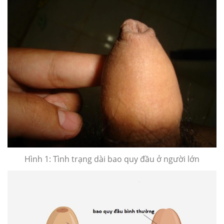
Hình 1: Tình trạng dài bao quy đầu ở người lớn