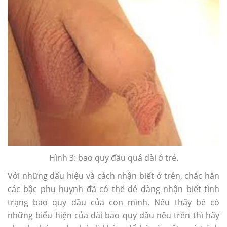
Hình 3: bao quy đầu quá dài ở trẻ.
Với những dấu hiệu và cách nhận biết ở trên, chắc hẳn
các bậc phụ huynh đã có thể dễ dàng nhận biết tình
trạng bao quy đầu của con mình. Nếu thấy bé có
những biểu hiện của dài bao quy đầu nêu trên thì hãy