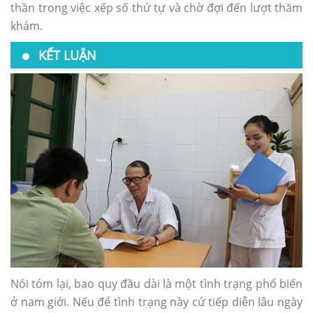
thần trong việc xếp số thứ tự và chờ đợi đến lượt thăm
khám.
KẾT LUẬN
Nói tóm lại, bao quy đầu dài là một tình trạng phổ biến
ở nam giới. Nếu để tình trạng này cứ tiếp diễn lâu ngày