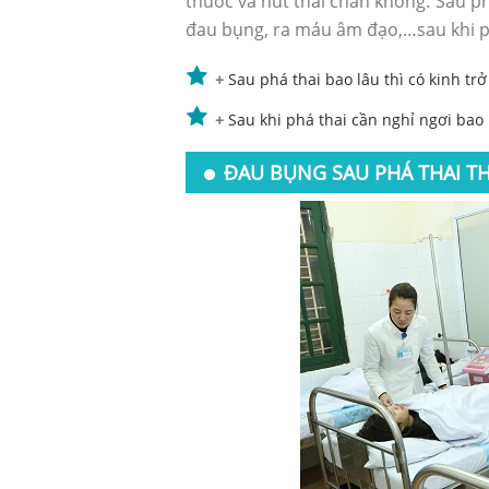
thuốc và hút thai chân không. Sau ph
đau bụng, ra máu âm đạo,…sau khi p
+
Sau phá thai bao lâu thì có kinh trở 
+
Sau khi phá thai cần nghỉ ngơi bao 
ĐAU BỤNG SAU PHÁ THAI T