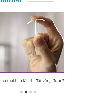
phá thai bao lâu thì đặt vòng được?
Sau phá thai bao lâu th