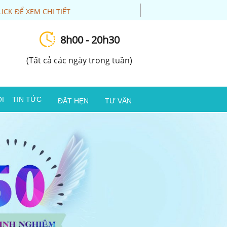
LICK ĐỂ XEM CHI TIẾT
8h00 - 20h30
(Tất cả các ngày trong tuần)
I
TIN TỨC
ĐẶT HẸN
TƯ VẤN