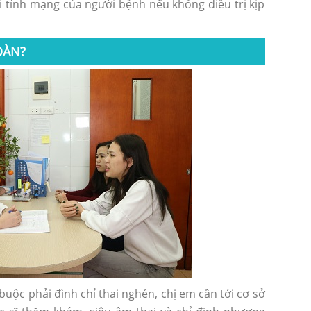
 tính mạng của người bệnh nếu không điều trị kịp
OÀN?
buộc phải đình chỉ thai nghén, chị em cần tới cơ sở