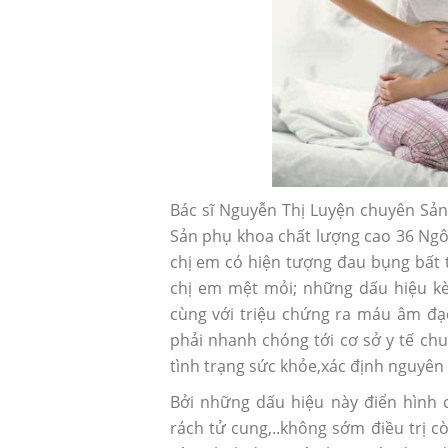
Bác sĩ Nguyễn Thị Luyện chuyên Sản
Sản phụ khoa chất lượng cao 36 Ngô 
chị em có hiện tượng đau bụng bất t
chị em mệt mỏi; những dấu hiệu kè
cùng với triệu chứng ra máu âm đạ
Sau phá thai có nên uống th
phải nhanh chóng tới cơ sở y tế ch
thai?
tình trạng sức khỏe,xác định nguyên n
Bởi những dấu hiệu này điển hình ch
rách tử cung,..không sớm điều trị c