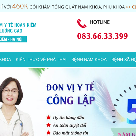
460K
Ỉ VỚI
GÓI KHÁM TỔNG QUÁT NAM KHOA, PHỤ KHOA
>> C
HOTLINE
083.66.33.399
 KHOA
KIẾN THỨC VỀ PHÁ THAI
BỆNH NAM KHOA
BỆNH XÃ HỘ