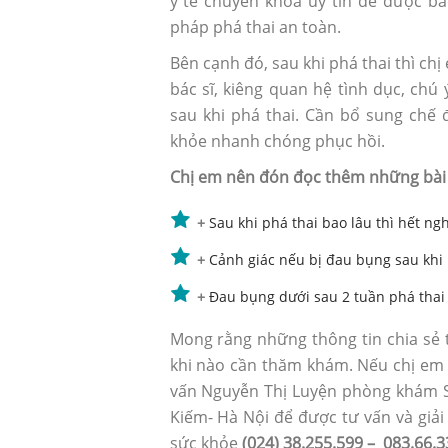
y tế chuyên khoa uy tín để được bá
pháp phá thai an toàn.
Bên cạnh đó, sau khi phá thai thì ch
bác sĩ, kiêng quan hệ tình dục, ch
sau khi phá thai. Cần bổ sung chế 
khỏe nhanh chóng phục hồi.
Chị em nên đón đọc thêm những bài v
+
Sau khi phá thai bao lâu thì hết n
+
Cảnh giác nếu bị đau bụng sau khi 
+
Đau bụng dưới sau 2 tuần phá thai
Mong rằng những thông tin chia sẻ t
khi nào cần thăm khám. Nếu chị em c
vấn Nguyễn Thị Luyện phòng khám 
Kiếm- Hà Nội để được tư vấn và giải
sức khỏe
(024) 38.255.599 – 083.66.3