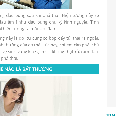
ng đau bụng sau khi phá thai. Hiện tượng này sẽ
đau âm ỉ như đau bụng chu kỳ kinh nguyệt. Tình
ới hiện tượng ra máu âm đạo.
ng này là do tử cung co bóp đẩy túi thai ra ngoài.
h thường của cơ thể. Lúc này, chị em cần phải chú
ìn vệ sinh vùng kín sạch sẽ, không thụt rửa âm đạo,
 phá thai.
HẾ NÀO LÀ BẤT THƯỜNG
TIN