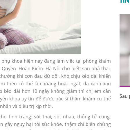
 phụ khoa hiện nay đang làm việc tại phòng khám
Quyền- Hoàn Kiếm- Hà Nội cho biết: sau phá thai,
hường khi cơn đau dữ dội, khó chịu kéo dài khiến
m theo có thể là chóang hoặc ngất, da xanh xao
o kéo dài hơn 10 ngày không giảm thì chị em cần
Sau 
uốc tránh
Sau phá thai bao lâu thì có kinh trở lại?
uyên khoa uy tín để được bác sĩ thăm khám cụ thể
hân và điều trị kịp thời.
o tình trạng: sót thai, sót nhau, thủng tử cung,
òn gây nguy hại tới sức khỏe, thậm chí biến chứng