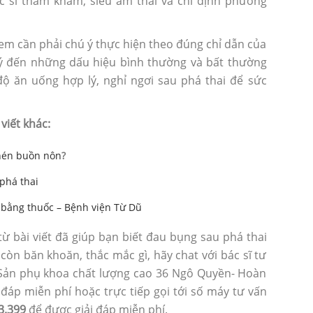
c sĩ thăm khám, siêu âm thai và chỉ định phương
ị em cần phải chú ý thực hiện theo đúng chỉ dẫn của
ú ý đến những dấu hiệu bình thường và bất thường
độ ăn uống hợp lý, nghỉ ngơi sau phá thai để sức
iết khác:
ghén buồn nôn
?
phá thai
 bằng thuốc – Bệnh viện Từ Dũ
ừ bài viết đã giúp bạn biết đau bụng sau phá thai
òn băn khoăn, thắc mắc gì, hãy chat với bác sĩ tư
Sản phụ khoa chất lượng cao 36 Ngô Quyền- Hoàn
 đáp miễn phí hoặc trực tiếp gọi tới số máy tư vấn
3.399
để được giải đáp miễn phí.