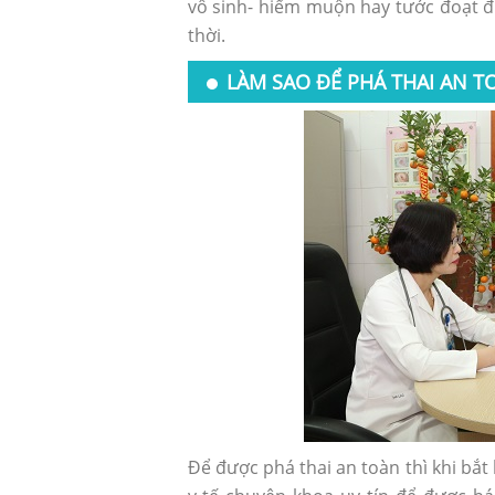
vô sinh- hiếm muộn hay tước đoạt đi
thời.
LÀM SAO ĐỂ PHÁ THAI AN T
Để được phá thai an toàn thì khi bắt 