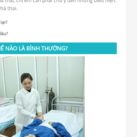
á thai, chị em cần phải chú ý đến những biểu hiện:
há thai.
lại
?
lâu
?
HẾ NÀO LÀ BÌNH THƯỜNG?