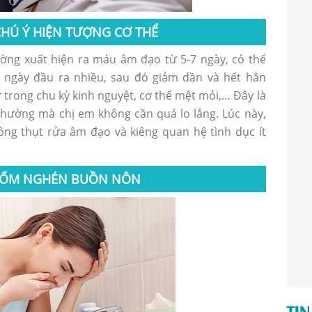
 CHÚ Ý HIỆN TƯỢNG CƠ THỂ
ờng xuất hiện ra máu âm đạo từ 5-7 ngày, có thể
 ngày đầu ra nhiều, sau đó giảm dần và hết hẳn
 trong chu kỳ kinh nguyệt, cơ thể mệt mỏi,… Đây là
hường mà chị em không cần quá lo lắng. Lúc này,
ông thụt rửa âm đạo và kiêng quan hệ tình dục ít
ẾT ỐM NGHÉN BUỒN NÔN
TIN