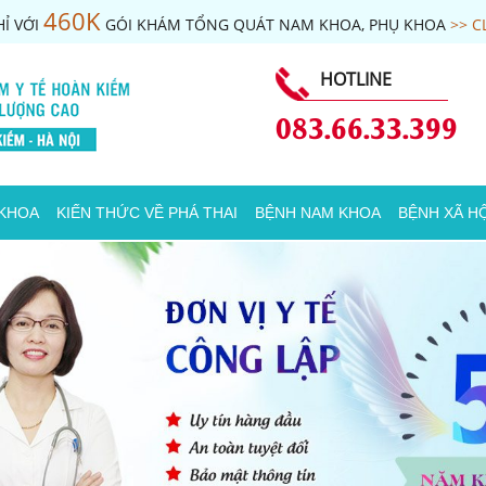
460K
Ỉ VỚI
GÓI KHÁM TỔNG QUÁT NAM KHOA, PHỤ KHOA
>> C
HOTLINE
083.66.33.399
 KHOA
KIẾN THỨC VỀ PHÁ THAI
BỆNH NAM KHOA
BỆNH XÃ HỘ