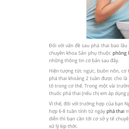
Đối với vấn đề sau phá thai bao lâu
chuyên khoa Sản phụ thuộc
phòng 
những thông tin cơ bản sau đây.
Hiện tượng tức ngực, buồn nôn, cơ t
phá thai khoảng 2 tuần được cho là 
tố trong cơ thể. Trong một vài trườ
thuốc phá thai (nếu chị em áp dụng p
Sau phá thai có nên uống th
Vì thế, đối với trường hợp của bạn 
thai?
hợp 6-8 tuần tính từ ngày
phá thai
m
diễn thì bạn cần tới cơ sở y tế chu
xử lý kịp thời.