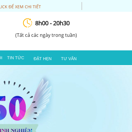
LICK ĐỂ XEM CHI TIẾT
8h00 - 20h30
(Tất cả các ngày trong tuần)
I
TIN TỨC
ĐẶT HẸN
TƯ VẤN