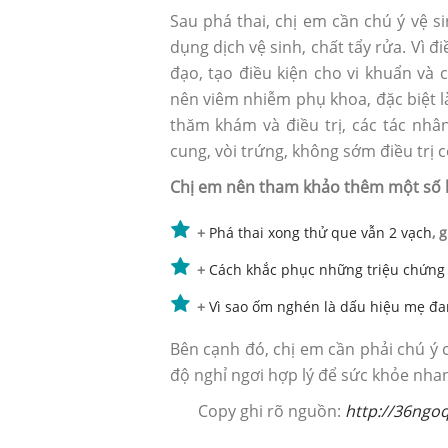
Sau phá thai, chị em cần chú ý vệ s
dụng dịch vệ sinh, chất tẩy rửa. Vì 
đạo, tạo điều kiện cho vi khuẩn và
nên viêm nhiễm phụ khoa, đặc biệt
thăm khám và điều trị, các tác nh
cung, vòi trứng, không sớm điều trị 
Chị em nên tham khảo thêm một số bà
+
Phá thai xong thử que vẫn 2 vạch
, 
+
Cách khắc phục những triệu chứng
+
Vì sao ốm nghén là dấu hiệu mẹ đa
Bên cạnh đó, chị em cần phải chú ý 
độ nghỉ ngơi hợp lý để sức khỏe nha
Copy ghi rõ nguồn:
http://36ngoq