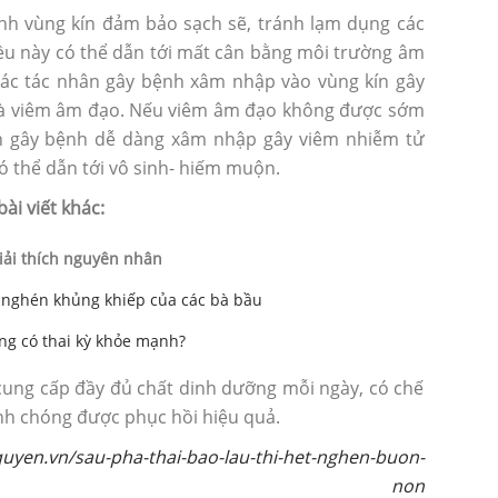
inh vùng kín đảm bảo sạch sẽ, tránh lạm dụng các
điều này có thể dẫn tới mất cân bằng môi trường âm
 các tác nhân gây bệnh xâm nhập vào vùng kín gây
 là viêm âm đạo. Nếu viêm âm đạo không được sớm
ân gây bệnh dễ dàng xâm nhập gây viêm nhiễm tử
có thể dẫn tới vô sinh- hiếm muộn.
i viết khác:
giải thích nguyên nhân
 nghén khủng khiếp của các bà bầu
ng có thai kỳ khỏe mạnh?
cung cấp đầy đủ chất dinh dưỡng mỗi ngày, có chế
nh chóng được phục hồi hiệu quả.
uyen.vn/sau-pha-thai-bao-lau-thi-het-nghen-buon-
non