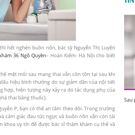
 thì hết nghén buồn nôn, bác sỹ Nguyễn Thị Luyện
khám 36 Ngô Quyền
– Hoàn Kiếm- Hà Nội cho biết
hể mệt mỏi sau mang thai vẫn còn tồn tại sau khi
dấu hiệu bình thường do sự giảm dần của nội tiết
ng hợp, hiện tượng này xảy ra do tác dụng phụ của
há thai bằng thuốc).
Sau 
uốc tránh
Sau phá thai bao lâu thì có kinh trở lại?
Nguyễn P, bạn có thể an tâm theo dõi. Trong trường
à cảm giác đau tức ngực và buồn nôn vẫn còn tái
yên khoa uy tín để được bác sĩ thăm khám cụ thể và