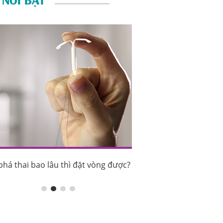
phá thai bao lâu thì đặt vòng được?
Sau phá thai bao lâu th