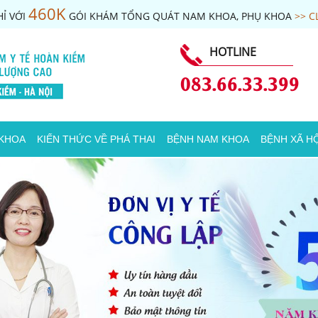
460K
Ỉ VỚI
GÓI KHÁM TỔNG QUÁT NAM KHOA, PHỤ KHOA
>> C
HOTLINE
083.66.33.399
 KHOA
KIẾN THỨC VỀ PHÁ THAI
BỆNH NAM KHOA
BỆNH XÃ HỘ