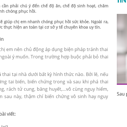
m cần phải chú ý đến chế độ ăn, chế độ sinh hoạt, chăm
anh chóng phục hồi.
 sẽ giúp chị em nhanh chóng phục hồi sức khỏe. Ngoài ra,
c thực hiện an toàn tại cơ sở y tế chuyên khoa uy tín.
ện
 chị em nên chủ động áp dụng biện pháp tránh thai
ngoài ý muốn. Trong trường hợp buộc phải bỏ thai
á thai tại nhà dưới bất kỳ hình thức nào. Bởi lẽ, nếu
ững tai biến, biến chứng trong và sau khi phá thai
ung, rách tử cung, băng huyết,…vô cùng nguy hiểm,
Sau 
uốc tránh
Sau phá thai bao lâu thì có kinh trở lại?
n sau này, thậm chí biến chứng vô sinh hay nguy
i viết:
 lại
?