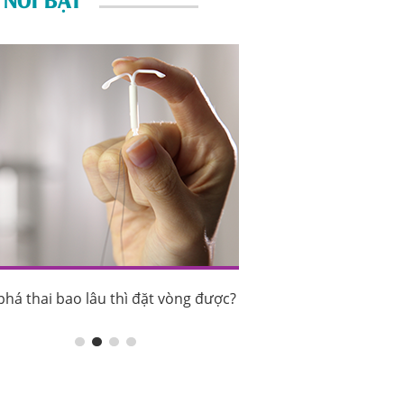
phá thai bao lâu thì đặt vòng được?
Sau phá thai bao lâu th