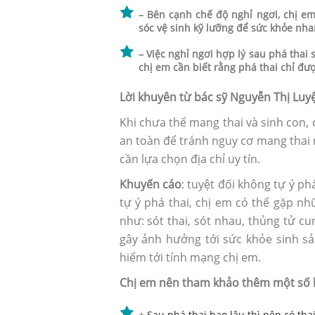
– Bên cạnh chế độ nghỉ ngơi, chị e
sóc vệ sinh kỹ lưỡng để sức khỏe nh
– Việc nghỉ ngơi hợp lý sau phá thai
chị em cần biết rằng phá thai chỉ đượ
Lời khuyên từ bác sỹ Nguyễn Thị Luy
Khi chưa thể mang thai và sinh con,
an toàn để tránh nguy cơ mang thai 
cần lựa chọn địa chỉ uy tín.
Khuyến cáo
: tuyệt đối không tự ý ph
tự ý phá thai, chị em có thể gặp nh
như: sót thai, sót nhau, thủng tử c
Sau phá thai có nên uống th
gây ảnh hưởng tới sức khỏe sinh sả
thai?
hiểm tới tính mạng chị em.
Chị em nên tham khảo thêm một số bà
+
Sau phá thai bao lâu thì nên có thai