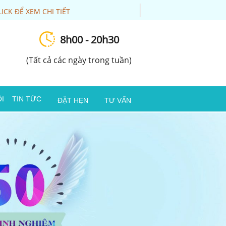
LICK ĐỂ XEM CHI TIẾT
8h00 - 20h30
(Tất cả các ngày trong tuần)
I
TIN TỨC
ĐẶT HẸN
TƯ VẤN