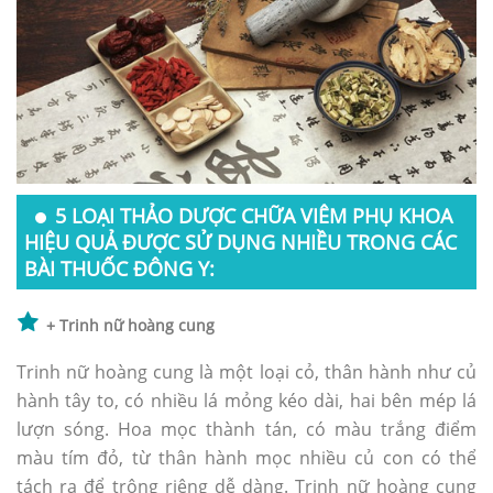
5 LOẠI THẢO DƯỢC CHỮA VIÊM PHỤ KHOA
HIỆU QUẢ ĐƯỢC SỬ DỤNG NHIỀU TRONG CÁC
BÀI THUỐC ĐÔNG Y:
+ Trinh nữ hoàng cung
Trinh nữ hoàng cung là một loại cỏ, thân hành như củ
hành tây to, có nhiều lá mỏng kéo dài, hai bên mép lá
lượn sóng. Hoa mọc thành tán, có màu trắng điểm
màu tím đỏ, từ thân hành mọc nhiều củ con có thể
tách ra để trông riêng dễ dàng. Trinh nữ hoàng cung