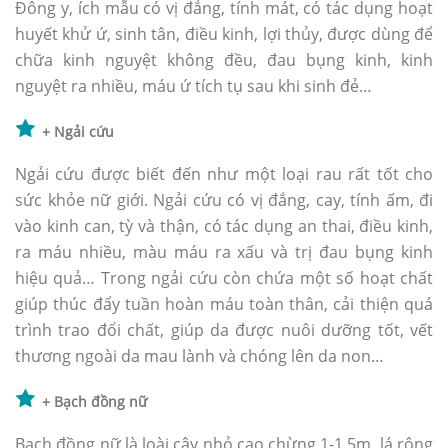
Đông y, ích mẫu có vị đắng, tính mát, có tác dụng hoạt
huyết khử ứ, sinh tân, điều kinh, lợi thủy, được dùng để
chữa kinh nguyệt không đều, đau bụng kinh, kinh
nguyệt ra nhiều, máu ứ tích tụ sau khi sinh đẻ…
+ Ngải cứu
Ngải cứu được biết đến như một loại rau rất tốt cho
sức khỏe nữ giới. Ngải cứu có vị đắng, cay, tính ấm, đi
vào kinh can, tỳ và thận, có tác dụng an thai, điều kinh,
ra máu nhiều, màu máu ra xấu và trị đau bụng kinh
hiệu quả… Trong ngải cứu còn chứa một số hoạt chất
giúp thúc đẩy tuần hoàn máu toàn thân, cải thiện quá
trình trao đổi chất, giúp da được nuôi dưỡng tốt, vết
thương ngoài da mau lành và chóng lên da non…
+ Bạch đồng nữ
Bạch đồng nữ là loài cây nhỏ cao chừng 1-1.5m, lá rộng