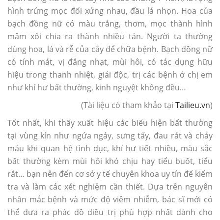
hình trứng mọc đối xứng nhau, đầu lá nhọn. Hoa của
bạch đồng nữ có màu trắng, thơm, mọc thành hình
mâm xôi chia ra thành nhiều tán. Người ta thường
dùng hoa, lá và rễ của cây để chữa bệnh. Bạch đồng nữ
có tính mát, vị đắng nhạt, mùi hôi, có tác dụng hữu
hiệu trong thanh nhiệt, giải độc, trị các bệnh ở chị em
như khí hư bất thường, kinh nguyệt không đều…
(Tài liệu có tham khảo tại
Tailieu.vn
)
Tốt nhất, khi thấy xuất hiệu các biểu hiện bất thường
tại vùng kín như ngứa ngáy, sưng tấy, đau rát và chảy
máu khi quan hệ tình dục, khí hư tiết nhiều, màu sắc
bất thường kèm mùi hôi khó chịu hay tiểu buốt, tiểu
rắt… bạn nên đến cơ sở y tế chuyên khoa uy tín để kiểm
tra và làm các xét nghiệm cần thiết. Dựa trên nguyên
nhân mắc bệnh và mức độ viêm nhiễm, bác sĩ mới có
thể đưa ra phác đồ điều trị phù hợp nhất dành cho