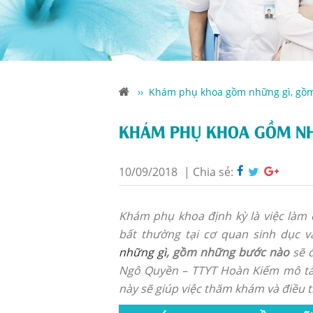
››
Khám phụ khoa gồm những gì, gồ
KHÁM PHỤ KHOA GỒM NH
10/09/2018
|
Chia sẻ:
Khám phụ khoa định kỳ là việc làm 
bất thường tại cơ quan sinh dục 
những gì
, gồm những bước nào
sẽ đ
Ngô Quyền – TTYT Hoàn Kiếm mô tả ch
này sẽ giúp việc thăm khám và điều t