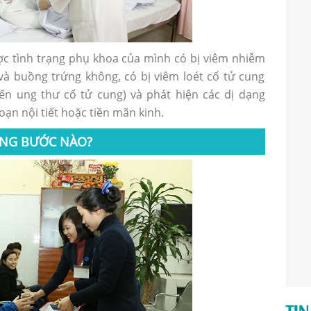
ợc tình trạng phụ khoa của mình có bị viêm nhiễm
và buồng trứng không, có bị viêm loét cổ tử cung
n ung thư cổ tử cung) và phát hiện các dị dạng
oạn nội tiết hoặc tiền mãn kinh.
NG BƯỚC NÀO?
TIN