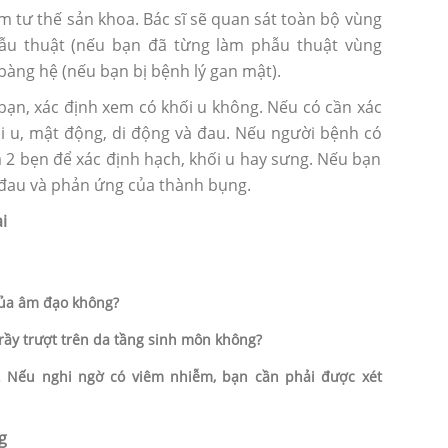
 tư thế sản khoa. Bác sĩ sẽ quan sát toàn bộ vùng
ẫu thuật (nếu bạn đã từng làm phẫu thuật vùng
bàng hệ (nếu bạn bị bệnh lý gan mật).
bạn, xác định xem có khối u không. Nếu có cần xác
hối u, mật động, di động và đau. Nếu người bệnh có
cả 2 bẹn để xác định hạch, khối u hay sưng. Nếu bạn
m đau và phản ứng của thành bụng.
i
của âm đạo không?
rầy trượt trên da tầng sinh môn không?
. Nếu nghi ngờ có viêm nhiễm, bạn cần phải được xét
g