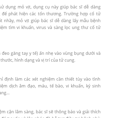
ử dụng mỏ vịt, dụng cụ này giúp bác sĩ dễ dàng
 để phát hiện các tổn thương. Trường hợp cổ tử
t nhầy, mỏ vịt giúp bác sĩ dễ dàng lấy mẫu bệnh
ệm tìm vi khuẩn, virus và sàng lọc ung thư cổ tử
ã đeo găng tay y tế) ấn nhẹ vào vùng bụng dưới và
thước, hình dạng và vị trí của tử cung.
ỉ định làm các xét nghiệm cần thiết tùy vào tình
iệm dịch âm đạo, máu, tế bào, vi khuẩn, ký sinh
uang…
ệm cận lâm sàng, bác sĩ sẽ thông báo và giải thích