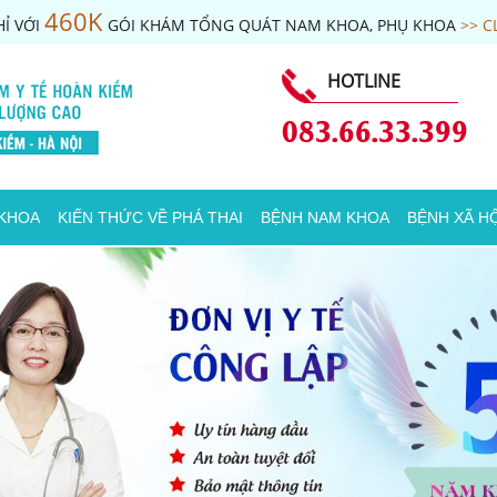
460K
Ỉ VỚI
GÓI KHÁM TỔNG QUÁT NAM KHOA, PHỤ KHOA
>> C
HOTLINE
083.66.33.399
 KHOA
KIẾN THỨC VỀ PHÁ THAI
BỆNH NAM KHOA
BỆNH XÃ HỘ