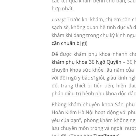
các kết quả khám bệnh cho bạn, sau 
hợp nhất.
Lưu ý:
Trước khi khám, chị em cần chu
sạch sẽ, không quan hệ tình dục và 
khám khi đang trong chu kỳ kinh ng
cần chuẩn bị gì
)
Để được khám phụ khoa nhanh chó
khám phụ khoa 36 Ngô Quyền
– 36 
chuyên khoa sức khỏe lâu năm của T
với đội ngũ y bác sĩ giỏi, giàu kinh 
đô, trang thiết bị tiên tiến, hiện 
pháp điều trị bệnh phụ khoa độc đáo
Phòng khám chuyên khoa Sản phụ 
Hoàn Kiếm Hà Nội hoạt động với ph
yêu của bạn”, phòng khám không ngừ
lưu chuyên môn trong và ngoài nước
thủ đô. (Theo báo
TienPhong
)