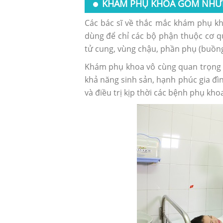
KHÁM PHỤ KHOA GỒM NHỮ
Các bác sĩ về thắc mắc khám phụ kh
dùng để chỉ các bộ phận thuộc cơ q
tử cung, vùng chậu, phần phụ (buồng
Khám phụ khoa vô cùng quan trọng v
khả năng sinh sản, hạnh phúc gia đì
và điều trị kịp thời các bệnh phụ kh