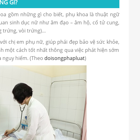
NG GÌ?
oa gồm những gì cho biết, phụ khoa là thuật ngữ
uan sinh dục nữ như âm đạo – âm hộ, cổ tử cung,
 trứng, vòi trứng)…
ới chị em phụ nữ, giúp phái đẹp bảo vệ sức khỏe,
nh một cách tốt nhất thông qua việc phát hiện sớm
oa nguy hiểm. (Theo
doisongphapluat
)