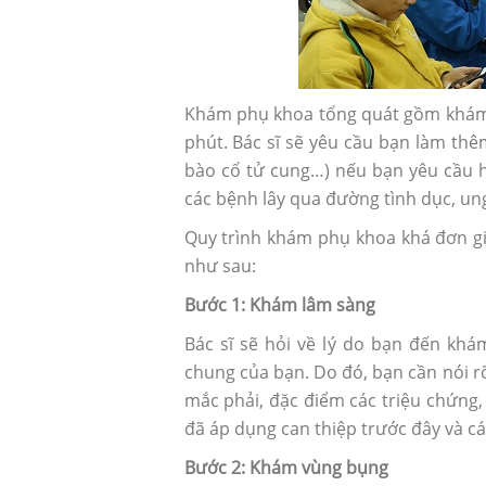
Khám phụ khoa tổng quát gồm khám b
phút. Bác sĩ sẽ yêu cầu bạn làm thê
bào cổ tử cung…) nếu bạn yêu cầu h
các bệnh lây qua đường tình dục, u
Quy trình khám phụ khoa khá đơn g
như sau:
Bước 1: Khám lâm sàng
Bác sĩ sẽ hỏi về lý do bạn đến khá
Sau phá thai có nên uống th
chung của bạn. Do đó, bạn cần nói rõ c
thai?
mắc phải, đặc điểm các triệu chứng,
đã áp dụng can thiệp trước đây và cá
Bước 2: Khám vùng bụng