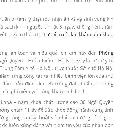
đó tư vấn và lên phác đồ hỗ trợ điều trị bệnh phù
ẩn bị tâm lý thật tốt, nhịn ăn và vệ sinh vùng kín
đã sạch kinh nguyệt ít nhất 3 ngày, không nên thăm
uyệt… (Xem thêm tại
Lưu ý trước khi khám phụ khoa
ng, an toàn và hiệu quả, chị em hãy đến
Phòng
Ngô Quyền – Hoàn Kiếm – Hà Nội. Đây là cơ sở y tế
rung Tâm Y tế Hà Nội, trực thuộc Sở Y tế Hà Nội
nghiệm, từng công tác tại nhiều bệnh viện lớn của thủ
đại, đảm bảo điều kiện vô trùng đạt chuẩn, phương
, chi phí niêm yết công khai minh bạch…
khoa – nam khoa chất lượng cao 36 Ngô Quyền
ương châm “ Hãy để Sức khỏe đồng hành cùng tình
ng nâng cao kỹ thuật với nhiều chương trình giao
 để luôn xứng đáng với niềm tin yêu của nhân dân