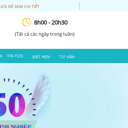
LICK ĐỂ XEM CHI TIẾT
8h00 - 20h30
(Tất cả các ngày trong tuần)
I
TIN TỨC
ĐẶT HẸN
TƯ VẤN