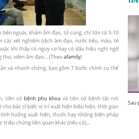
ên ngoài, khám âm đạo, tử cung, chỉ tốn từ 5-10
m các xét nghiệm (dịch âm đạo, nước tiểu, máu, tế
oặc khi thấy có nguy cơ hay có dấu hiệu nghi ngờ
ng thư, viêm âm đạo… (Theo
afamily
)
iản và nhanh chóng, bao gồm 7 bước chính cụ thể
m, tiền sử
bệnh phụ khoa
và tiền sử bệnh tật nói
Sau 
uốc tránh
Sau phá thai bao lâu thì có kinh trở lại?
ho bác sĩ biết: vị trí xuất hiện biểu hiện, thời gian
 tình huống xuất hiện, thuốc hay những biện pháp
c triệu chứng liên quan khác (nếu có)…