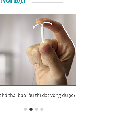
phá thai bao lâu thì đặt vòng được?
Sau phá thai bao lâu th