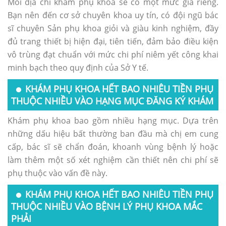
Mỗi địa chỉ khám phụ khoa sẽ có một mức giá riêng.
Bạn nên đến cơ sở chuyên khoa uy tín, có đội ngũ bác
sĩ chuyên Sản phụ khoa giỏi và giàu kinh nghiệm, đầy
đủ trang thiết bị hiện đại, tiên tiến, đảm bảo điều kiện
vô trùng đạt chuẩn với mức chi phí niêm yết công khai
minh bạch theo quy định của Sở Y tế.
KHÁM PHỤ KHOA HẾT BAO NHIÊU TIỀN PHỤ
THUỘC NHIỀU VÀO HẠNG MỤC ĐĂNG KÝ KHÁM
Khám phụ khoa bao gồm nhiều hạng mục. Dựa trên
những dấu hiệu bất thường ban đầu mà chị em cung
cấp, bác sĩ sẽ chẩn đoán, khoanh vùng bệnh lý hoặc
làm thêm một số xét nghiệm cần thiết nên chi phí sẽ
phụ thuộc vào vấn đề này.
KHÁM PHỤ KHOA HẾT BAO NHIÊU TIỀN PHỤ
THUỘC NHIỀU VÀO BỆNH LÝ PHỤ KHOA MẮC
PHẢI