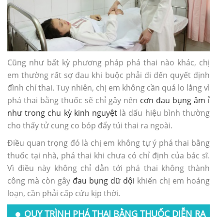
Cũng như bất kỳ phương pháp phá thai nào khác, chị
em thường rất sợ đau khi buộc phải đi đến quyết định
đình chỉ thai. Tuy nhiên, chị em không cần quá lo lắng vì
phá thai bằng thuốc sẽ chỉ gây nên
cơn đau bụng âm ỉ
như trong chu kỳ kinh nguyệt
là dấu hiệu bình thường
cho thấy tử cung co bóp đẩy túi thai ra ngoài.
Điều quan trọng đó là chị em không tự ý phá thai bằng
thuốc tại nhà, phá thai khi chưa có chỉ định của bác sĩ.
Vì điều này không chỉ dẫn tới phá thai không thành
công mà còn gây
đau bụng dữ dội
khiến chị em hoảng
loạn, cần phải cấp cứu kịp thời.
QUY TRÌNH PHÁ THAI BẰNG THUỐC DIỄN RA