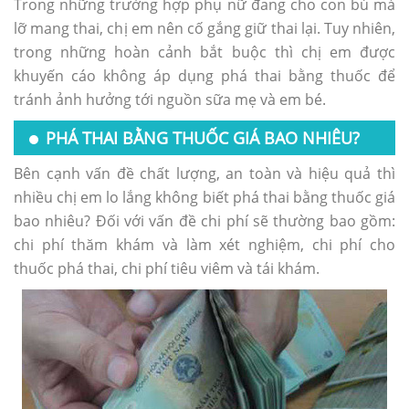
Trong những trường hợp phụ nữ đang cho con bú mà
lỡ mang thai, chị em nên cố gắng giữ thai lại. Tuy nhiên,
trong những hoàn cảnh bắt buộc thì chị em được
khuyến cáo không áp dụng phá thai bằng thuốc để
tránh ảnh hưởng tới nguồn sữa mẹ và em bé.
PHÁ THAI BẰNG THUỐC GIÁ BAO NHIÊU?
Bên cạnh vấn đề chất lượng, an toàn và hiệu quả thì
nhiều chị em lo lắng không biết phá thai bằng thuốc giá
bao nhiêu? Đối với vấn đề chi phí sẽ thường bao gồm:
chi phí thăm khám và làm xét nghiệm, chi phí cho
thuốc phá thai, chi phí tiêu viêm và tái khám.