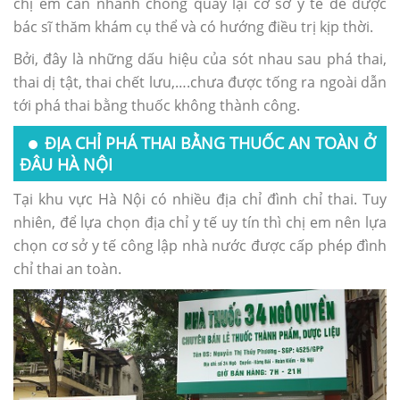
chị em cần nhanh chóng quay lại cơ sở y tế để được
bác sĩ thăm khám cụ thể và có hướng điều trị kịp thời.
Bởi, đây là những dấu hiệu của sót nhau sau phá thai,
thai dị tật, thai chết lưu,….chưa được tống ra ngoài dẫn
tới phá thai bằng thuốc không thành công.
ĐỊA CHỈ PHÁ THAI BẰNG THUỐC AN TOÀN Ở
ĐÂU HÀ NỘI
Tại khu vực Hà Nội có nhiều địa chỉ đình chỉ thai. Tuy
nhiên, để lựa chọn địa chỉ y tế uy tín thì chị em nên lựa
chọn cơ sở y tế công lập nhà nước được cấp phép đình
chỉ thai an toàn.