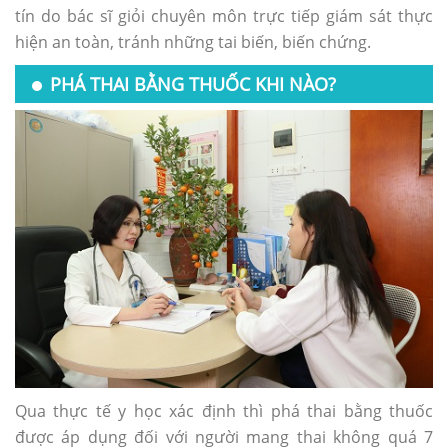
tín do bác sĩ giỏi chuyên môn trực tiếp giám sát thực
hiện an toàn, tránh những tai biến, biến chứng.
PHÁ THAI BẰNG THUỐC KHI NÀO?
Qua thực tế y học xác định thì phá thai bằng thuốc
được áp dụng đối với người mang thai không quá 7