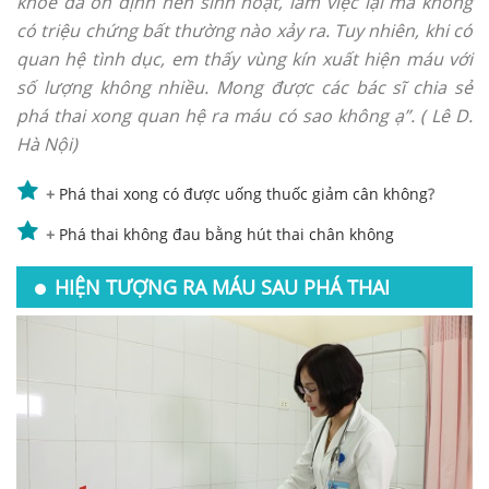
khỏe đã ổn định nên sinh hoạt, làm việc lại mà không
có triệu chứng bất thường nào xảy ra. Tuy nhiên, khi có
quan hệ tình dục, em thấy vùng kín xuất hiện máu với
số lượng không nhiều. Mong được các bác sĩ chia sẻ
phá thai xong quan hệ ra máu có sao không ạ”. ( Lê D.
Hà Nội)
+
Phá thai xong có được uống thuốc giảm cân không
?
+
Phá thai không đau bằng hút thai chân không
HIỆN TƯỢNG RA MÁU SAU PHÁ THAI