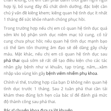
chân không, chị em cần phải dành thời gian nghỉ ngơi
hợp lý, bổ sung đầy đủ chất dinh dưỡng, đặc biệt cần
chú ý vấn đề kiêng khem; kiêng quan hệ tình dục ít nhất
1 tháng để sức khỏe nhanh chóng phục hồi.
Trong trường hợp nếu chị em có quan hệ tình dục quá
sớm khi bộ phận sinh dục niêm mạc tử cung, cổ tử
cung chưa phục hồi; nếu quan hệ tình dục mạnh bạo
có thể làm tổn thương âm đạo sẽ dễ dàng gây chảy
máu. Mặt khác, nếu chị em có quan hệ tình dục sau
phá thai
quá sớm sẽ rất dễ tạo điều kiện cho các tác
nhân gây bệnh như vi khuẩn, tạp trùng, nấm,…xâm
nhập vào vùng kín gây
bệnh viêm nhiễm phụ khoa
.
Chính vì thế, trường hợp của bạn D không nên quan hệ
tình dục trước 1 tháng. Sau 2 tuần phá thai cần tái
khám theo đúng lịch hẹn của bác sĩ để đánh giá mức
độ thành công sau phá thai.
Bác sĩ chuyên khoa đưa ra lời khuyên