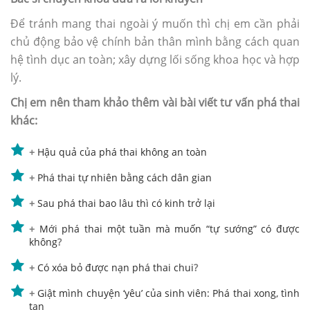
Để tránh mang thai ngoài ý muốn thì chị em cần phải
chủ động bảo vệ chính bản thân mình bằng cách quan
hệ tình dục an toàn; xây dựng lối sống khoa học và hợp
lý.
Chị em nên tham khảo thêm vài bài viết tư vấn phá thai
khác:
+
Hậu quả của
p
há
thai không an toàn
+
Phá thai tự nhiên bằng cách dân gian
+
Sau phá thai bao lâu thì có kinh trở lại
+
Mới phá thai một tuần mà muốn “tự sướng” có được
không
?
+
Có xóa bỏ được nạn phá thai chui
?
+
Giật mình chuyện ‘yêu’ của sinh viên: Phá thai xong, tình
tan