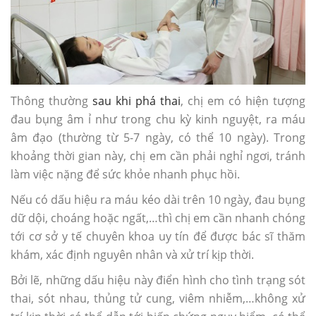
Thông thường
sau khi phá thai
, chị em có hiện tượng
đau bụng âm ỉ như trong chu kỳ kinh nguyệt, ra máu
âm đạo (thường từ 5-7 ngày, có thể 10 ngày). Trong
khoảng thời gian này, chị em cần phải nghỉ ngơi, tránh
làm việc nặng để sức khỏe nhanh phục hồi.
Nếu có dấu hiệu ra máu kéo dài trên 10 ngày, đau bụng
dữ dội, choáng hoặc ngất,…thì chị em cần nhanh chóng
tới cơ sở y tế chuyên khoa uy tín để được bác sĩ thăm
khám, xác định nguyên nhân và xử trí kịp thời.
Bởi lẽ, những dấu hiệu này điển hình cho tình trạng sót
thai, sót nhau, thủng tử cung, viêm nhiễm,…không xử