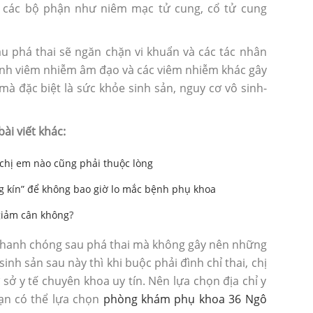
để các bộ phận như niêm mạc tử cung, cổ tử cung
sau phá thai sẽ ngăn chặn vi khuẩn và các tác nhân
ánh viêm nhiễm âm đạo và các viêm nhiễm khác gây
 đặc biệt là sức khỏe sinh sản, nguy cơ vô sinh-
i viết khác:
 chị em nào cũng phải thuộc lòng
g kín” để không bao giờ lo mắc bệnh phụ khoa
giảm cân không
?
nhanh chóng sau phá thai mà không gây nên những
nh sản sau này thì khi buộc phải đình chỉ thai, chị
sở y tế chuyên khoa uy tín. Nên lựa chọn địa chỉ y
bạn có thể lựa chọn
phòng khám phụ khoa 36 Ngô