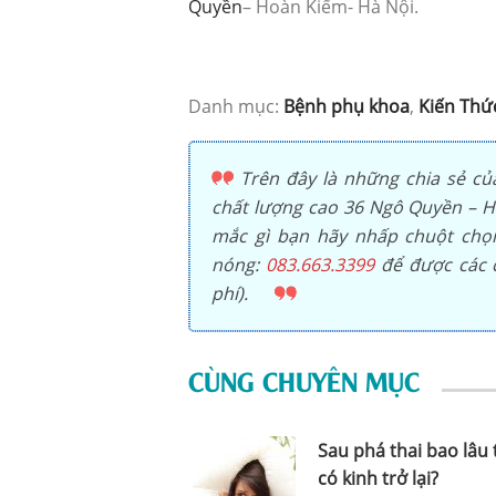
Quyền
– Hoàn Kiếm- Hà Nội.
Danh mục:
Bệnh phụ khoa
,
Kiến Thứ
Trên đây là những chia sẻ củ
chất lượng cao 36 Ngô Quyền – Ho
mắc gì bạn hãy nhấp chuột ch
nóng:
083.663.3399
để được các c
phí).
CÙNG CHUYÊN MỤC
Sau phá thai bao lâu 
có kinh trở lại?