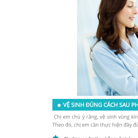
VỆ SINH ĐÚNG CÁCH SAU PH
Chị em chú ý rằng, vệ sinh vùng kí
Theo đó, chị em cần thực hiện đầy đủ