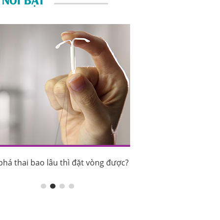
phá thai bao lâu thì đặt vòng được?
Sau phá thai bao lâu th