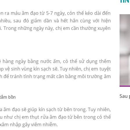
ện ra máu âm đạo từ 5-7 ngày, cón thể kéo dài đến
hiều, sau đó giảm dần và hết hẳn cùng với hiện
i. Trong những ngày này, chị em cần thường xuyên
sẽ hàng ngày bằng nước ấm, có thể sử dụng thêm
p vệ sinh vùng kín sạch sẽ. Tuy nhiên, chị em tuyệt
h để tránh tình trạng mất cân bằng môi trường âm
Sau 
uốc tránh
Sau phá thai bao lâu thì có kinh trở lại?
 tắm bồn
a âm đạo sẽ giúp kín sạch từ bên trong. Tuy nhiên,
 nếu như chị em thụt rửa âm đạo từ bên trong có thể
 xâm nhập gây viêm nhiễm.