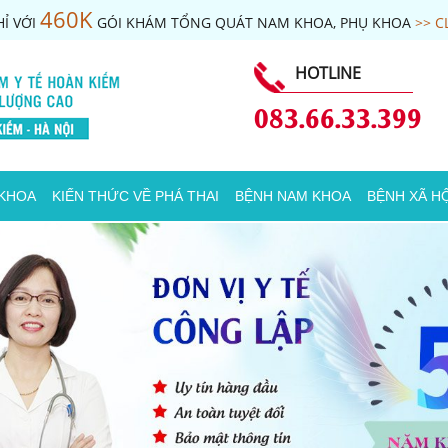
460K
Ỉ VỚI
GÓI KHÁM TỔNG QUÁT NAM KHOA, PHỤ KHOA
>> C
HOTLINE
083.66.33.399
 KHOA
KIẾN THỨC VỀ PHÁ THAI
BỆNH NAM KHOA
BỆNH XÃ HỘ