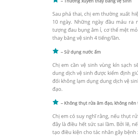
– Thường xuyên thay bằng vệ sinh
Sau phá thai, chị em thường xuất hi
10 ngày. Những ngày đầu máu ra n
tượng đau bụng âm ỉ, cơ thể mệt mỏ
thay băng vệ sinh 4 tiếng/lần.
– Sử dụng nước ấm
Chị em cần vệ sinh vùng kín sạch 
dung dịch vệ sinh được kiểm định giú
đối không lạm dụng dung dịch vệ sin
đạo.
Sau phá thai có nên uống th
– Không thụt rửa âm đạo, không nên
thai?
Chị em có suy nghĩ rằng, nếu thụt rử
đây là điều hết sức sai lầm. Bởi lẽ,
tạo điều kiện cho tác nhân gây bệnh