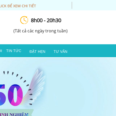
LICK ĐỂ XEM CHI TIẾT
8h00 - 20h30
(Tất cả các ngày trong tuần)
I
TIN TỨC
ĐẶT HẸN
TƯ VẤN