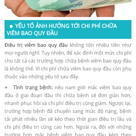
YẾU TỐ ẢNH HƯỞNG TỚI CHI PHÍ CHỮA
VIÊM BAO QUY ĐẦU
Điều trị viêm bao quy đầu
không tốn nhiều tiền như
mọi người nghĩ. Tuy nhiên, để xác định một mức chi phí
cho tất cả các trường hợp chữa bệnh viêm bao quy đầu
là không thể. Vì chi phí chữa viêm bao quy đầu còn phụ
thuộc vào những yếu tố sau đây.
+ Tình trạng bệnh:
nếu nam giới mắc viêm bao quy
đầu ở giai đoạn đầu thì chữa bệnh sẽ đơn giản hơn,
nhanh phục hồi và chi phí điều trị cũng giảm. Ngược lại,
trường hợp bệnh đã chuyển sang mức độ nặng, bệnh
tái phát nhiều lần sẽ kéo theo thời gian điều trị lâu và
chi phí điều trị cũng cao hơn. Ngoài ra, đối với những
trường hợp mắc bệnh viêm bao quy đầu kèm theo