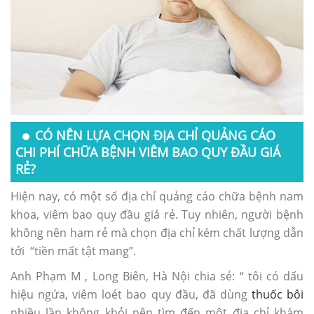
CÓ NÊN LỰA CHỌN ĐỊA CHỈ QUẢNG CÁO
CHI PHÍ CHỮA BỆNH VIÊM BAO QUY ĐẦU GIÁ
RẺ?
Hiện nay, có một số địa chỉ quảng cáo chữa bệnh nam
khoa, viêm bao quy đầu giá rẻ. Tuy nhiên, người bệnh
không nên ham rẻ mà chọn địa chỉ kém chất lượng dẫn
tới “tiền mất tật mang”.
Anh Phạm M , Long Biên, Hà Nội chia sẻ: “ tôi có dấu
hiệu ngứa, viêm loét bao quy đầu, đã dùng
thuốc bôi
nhiều lần không khỏi nên tìm đến một địa chỉ khám