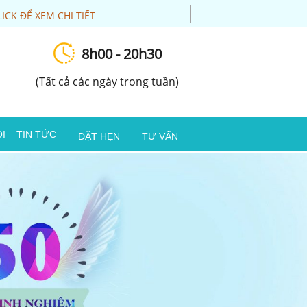
LICK ĐỂ XEM CHI TIẾT
8h00 - 20h30
(Tất cả các ngày trong tuần)
I
TIN TỨC
ĐẶT HẸN
TƯ VẤN