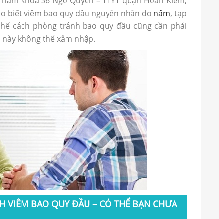
m nam khoa 36 Ngô Quyền – TTYT quận Hoàn Kiếm,
ho biết viêm bao quy đầu nguyên nhân do
nấm
, tạp
thế cách phòng tránh bao quy đầu cũng cần phải
 này không thể xâm nhập.
 VIÊM BAO QUY ĐẦU – CÓ THỂ BẠN CHƯA