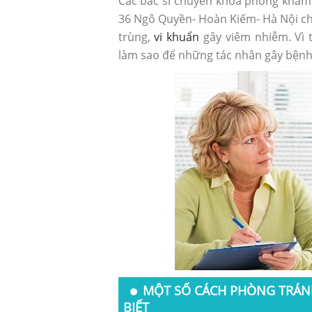
Các bác sĩ chuyên khoa phòng khá
36 Ngô Quyền- Hoàn Kiếm- Hà Nội c
trùng,
vi khuẩn
gây viêm nhiễm. Vì 
làm sao để những tác nhân gây bệnh
MỘT SỐ CÁCH PHÒNG TRÁNH
BIẾT