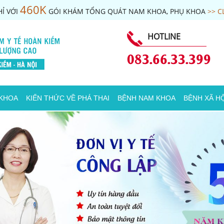
460K
Ỉ VỚI
GÓI KHÁM TỔNG QUÁT NAM KHOA, PHỤ KHOA
>> C
HOTLINE
083.66.33.399
 KHOA
KIẾN THỨC VỀ PHÁ THAI
BỆNH NAM KHOA
BỆNH XÃ HỘ