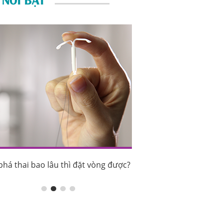
phá thai bao lâu thì đặt vòng được?
Sau phá thai bao lâu th