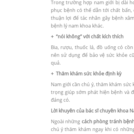
Trong trường hợp nam giới bị dài 
phục bệnh có thể dẫn tới chất bẩn, 
thuận lợi để tác nhân gây bệnh xâm
bệnh lý nam khoa khác.
+ “nói không” với chất kích thích
Bia, rượu, thuốc lá, đồ uống có cồ
nên sử dụng để bảo vệ sức khỏe c
quả.
+ Thăm khám sức khỏe định kỳ
Nam giới cần chú ý, thăm khám sức 
trọng giúp sớm phát hiện bệnh và đi
đáng có.
Sau phá thai có nên uống th
thai?
Lời khuyên của bác sĩ chuyên khoa 
Ngoài những
cách phòng tránh bện
chú ý thăm khám ngay khi có những