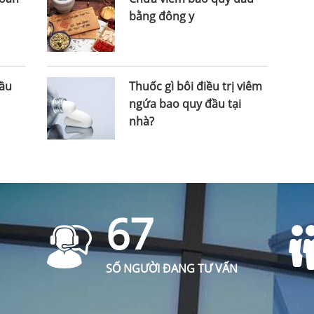
bằng đông y
ầu
Thuốc gì bôi điều trị viêm
ngứa bao quy đầu tại
nhà?
67
SỐ NGƯỜI ĐANG TƯ VẤN