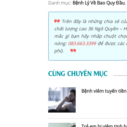
Danh mục:
Bệnh Lý Về Bao Quy Đầu
,
Trên đây là những chia sẻ củ
chất lượng cao 36 Ngô Quyền – Ho
mắc gì bạn hãy nhấp chuột ch
nóng:
083.663.3399
để được các c
phí).
CÙNG CHUYÊN MỤC
Bệnh viêm tuyến tiền 
Trẻ em bị viêm tinh 