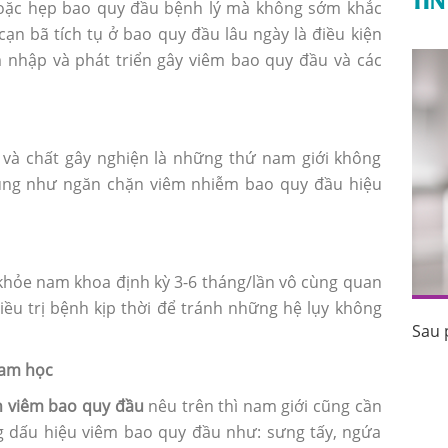
hoặc hẹp bao quy đầu bệnh lý mà không sớm khắc
cạn bã tích tụ ở bao quy đầu lâu ngày là điều kiện
 nhập và phát triển gây viêm bao quy đầu và các
n và chất gây nghiện là những thứ nam giới không
ũng như ngăn chặn viêm nhiễm bao quy đầu hiệu
khỏe nam khoa định kỳ 3-6 tháng/lần vô cùng quan
ều trị bệnh kịp thời để tránh những hệ lụy không
Sau 
uốc tránh
Sau phá thai bao lâu thì có kinh trở lại?
Nam học
h viêm bao quy đầu
nêu trên thì nam giới cũng cần
 dấu hiệu viêm bao quy đầu như: sưng tấy, ngứa