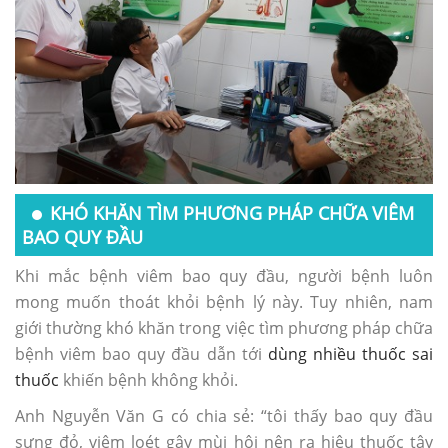
KHÓ KHĂN TÌM PHƯƠNG PHÁP CHỮA VIÊM
BAO QUY ĐẦU
Khi mắc bệnh viêm bao quy đầu, người bệnh luôn
mong muốn thoát khỏi bệnh lý này. Tuy nhiên, nam
giới thường khó khăn trong việc tìm phương pháp chữa
bệnh viêm bao quy đầu dẫn tới
dùng nhiều thuốc sai
thuốc
khiến bệnh không khỏi.
Anh Nguyễn Văn G có chia sẻ: “tôi thấy bao quy đầu
sưng đỏ, viêm loét gây mùi hôi nên ra hiệu thuốc tây