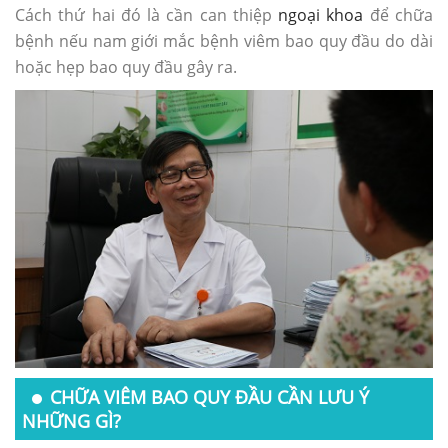
Cách thứ hai đó là cần can thiệp
ngoại khoa
để chữa
bệnh nếu nam giới mắc bệnh viêm bao quy đầu do dài
hoặc hẹp bao quy đầu gây ra.
CHỮA VIÊM BAO QUY ĐẦU CẦN LƯU Ý
NHỮNG GÌ?