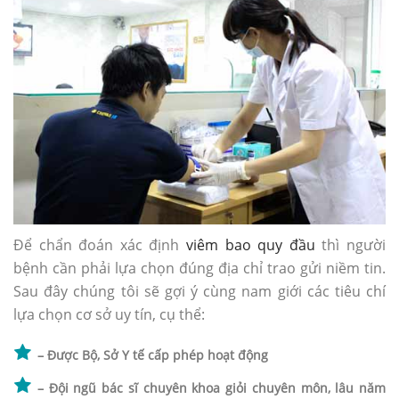
Để chẩn đoán xác định
viêm bao quy đầu
thì người
bệnh cần phải lựa chọn đúng địa chỉ trao gửi niềm tin.
Sau đây chúng tôi sẽ gợi ý cùng nam giới các tiêu chí
lựa chọn cơ sở uy tín, cụ thể:
– Được Bộ, Sở Y tế cấp phép hoạt động
– Đội ngũ bác sĩ chuyên khoa giỏi chuyên môn, lâu năm