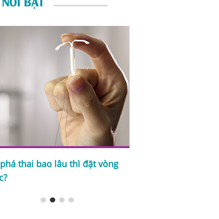
 NỔI BẬT
phá thai bao lâu thì đặt vòng
Sau phá thai bao lâu
c?
lại?