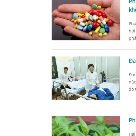
Ph
kh
Phá
hỏi
phá
Đa
Đau
nào
đó 
Ph
Hai