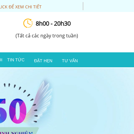
LICK ĐỂ XEM CHI TIẾT
8h00 - 20h30
(Tất cả các ngày trong tuần)
I
TIN TỨC
ĐẶT HẸN
TƯ VẤN