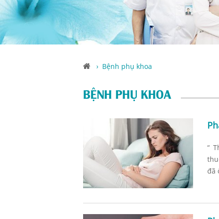
›
Bệnh phụ khoa
BỆNH PHỤ KHOA
Ph
“ T
thu
đã 