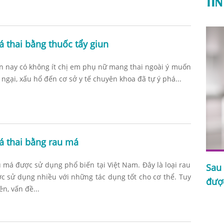
TIN
á thai bằng thuốc tẩy giun
n nay có không ít chị em phụ nữ mang thai ngoài ý muốn
e ngại, xấu hổ đến cơ sở y tế chuyên khoa đã tự ý phá...
á thai bằng rau má
 má được sử dụng phổ biến tại Việt Nam. Đây là loại rau
Sau 
 thuốc
Sau phá thai bao lâu thì có kinh trở
c sử dụng nhiều với những tác dụng tốt cho cơ thể. Tuy
đượ
lại?
ên, vấn đề...