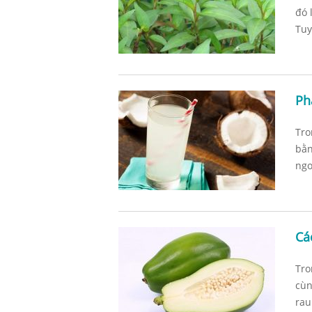
đó 
Tuy
Ph
Tro
bằn
ngo
Cá
Tro
cùn
rau