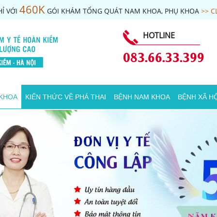
460K
Ỉ VỚI
GÓI KHÁM TỔNG QUÁT NAM KHOA, PHỤ KHOA
>> C
HOTLINE
083.66.33.399
 KHOA
KIẾN THỨC VỀ PHÁ THAI
BỆNH NAM KHOA
BỆNH XÃ HỘ