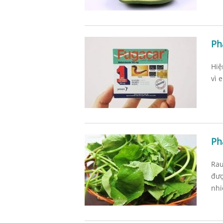
Ph
Hiệ
vì 
Ph
Rau
Sau phá thai có nên uống
đượ
tránh thai?
nhi