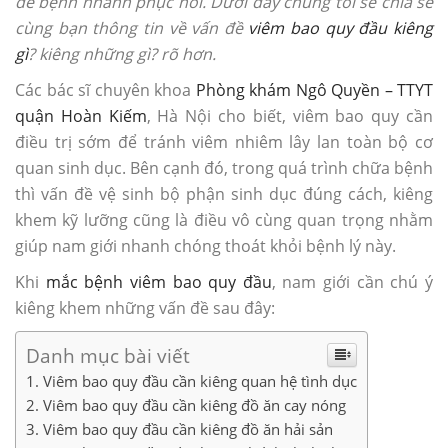
để bệnh nhanh phục hồi. Dưới đây chúng tôi sẽ chia sẻ
cùng bạn thông tin về vấn đề
viêm bao quy đầu kiêng
gì
? kiêng những gì? rõ hơn.
Các bác sĩ chuyên khoa
Phòng khám Ngô Quyền – TTYT
quận Hoàn Kiếm
, Hà Nội cho biết, viêm bao quy cần
điều trị sớm để tránh viêm nhiêm lây lan toàn bộ cơ
quan sinh dục. Bên cạnh đó, trong quá trình chữa bệnh
thì vấn đề vệ sinh bộ phận sinh dục đúng cách, kiêng
khem kỹ lưỡng cũng là điều vô cùng quan trọng nhằm
giúp nam giới nhanh chóng thoát khỏi bệnh lý này.
Khi
mắc bệnh viêm bao quy đầu
, nam giới cần chú ý
kiêng khem những vấn đề sau đây:
Danh mục bài viết
Viêm bao quy đầu cần kiêng quan hệ tình dục
Viêm bao quy đầu cần kiêng đồ ăn cay nóng
Viêm bao quy đầu cần kiêng đồ ăn hải sản