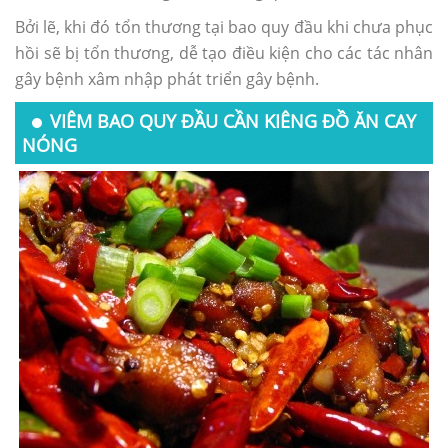
Bởi lẽ, khi đó tổn thương tại bao quy đầu khi chưa phục
hồi sẽ bị tổn thương, dễ tạo điều kiện cho các tác nhân
gây bệnh xâm nhập phát triển gây bệnh.
VIÊM BAO QUY ĐẦU CẦN KIÊNG ĐỒ ĂN CAY
NÓNG