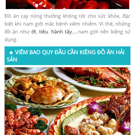
Đồ ăn cay nóng thường không tốt cho sức khỏe, đặc
biệt khi nam giới mắc bệnh viêm nhiễm. Vì thế, những
đồ ăn như
ớt
,
tiêu
,
hành tây
,….nam giới nên kiêng sử
dụng.
VIÊM BAO QUY ĐẦU CẦN KIÊNG ĐỒ ĂN HẢI
SẢN